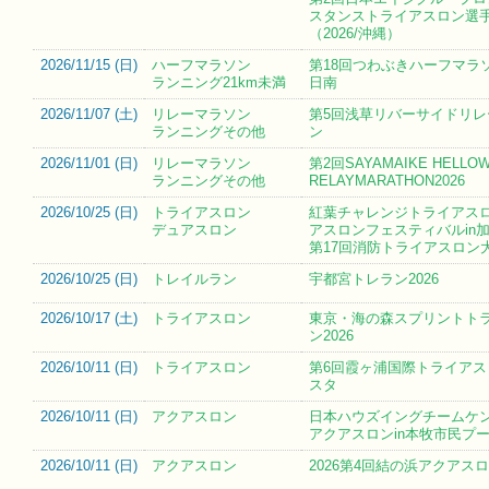
スタンストライアスロン選
（2026/沖縄）
2026/11/15 (
日
)
ハーフマラソン
第18回つわぶきハーフマラソ
ランニング21km未満
日南
2026/11/07 (
土
)
リレーマラソン
第5回浅草リバーサイドリレ
ランニングその他
ン
2026/11/01 (
日
)
リレーマラソン
第2回SAYAMAIKE HELLO
ランニングその他
RELAYMARATHON2026
2026/10/25 (
日
)
トライアスロン
紅葉チャレンジトライアス
デュアスロン
アスロンフェスティバルin加
第17回消防トライアスロン
2026/10/25 (
日
)
トレイルラン
宇都宮トレラン2026
2026/10/17 (
土
)
トライアスロン
東京・海の森スプリントト
ン2026
2026/10/11 (
日
)
トライアスロン
第6回霞ヶ浦国際トライアス
スタ
2026/10/11 (
日
)
アクアスロン
日本ハウズイングチームケ
アクアスロンin本牧市民プ
2026/10/11 (
日
)
アクアスロン
2026第4回結の浜アクアス