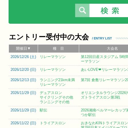
エントリー受付中の大会
/ ENTRY LIST
開催日▼
種 目
大会名
2026/12/26 (
土
)
リレーマラソン
第12回日産スタジアム 5時
ーマラソン
2026/12/20 (
日
)
リレーマラソン
あいLOVE❤リレーマラソン2
2026/12/13 (
日
)
ランニング21km未満
第7回 倉敷リレーマラソン20
リレーマラソン
2026/11/29 (
日
)
デュアスロン
オリエンタルラウンジ2026
サイクリングその他
ズトライアスロン第3戦
ランニングその他
2026/11/29 (
日
)
駅伝
2026湘南ベルマーレカップ
つか駅伝
2026/11/22 (
日
)
トライアスロン
おきなわKINトライアスロン大
第2回日本エイジグループロ