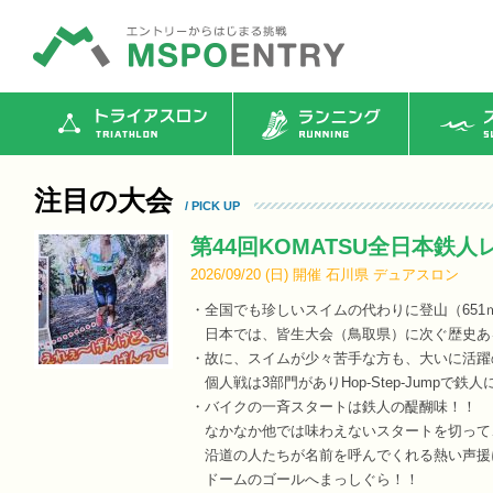
トライアスロン
ランニング
ス
注目の大会
/ PICK UP
第44回KOMATSU全日本鉄人レ
2026/09/20 (
日
)
開催
石川県
デュアスロン
・全国でも珍しいスイムの代わりに登山（651ｍ）
日本では、皆生大会（鳥取県）に次ぐ歴史あ
・故に、スイムが少々苦手な方も、大いに活躍
個人戦は3部門がありHop-Step-Jumpで鉄
・バイクの一斉スタートは鉄人の醍醐味！！
なかなか他では味わえないスタートを切って
沿道の人たちが名前を呼んでくれる熱い声援
ドームのゴールへまっしぐら！！