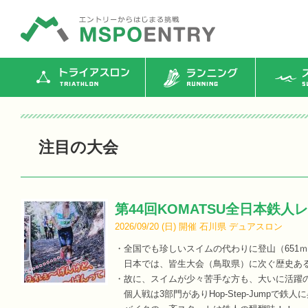
トライアスロン
ランニング
ス
注目の大会
第44回KOMATSU全日本鉄人レ
2026/09/20 (
日
)
開催
石川県
デュアスロン
・全国でも珍しいスイムの代わりに登山（651ｍ）を
日本では、皆生大会（鳥取県）に次ぐ歴史あ
・故に、スイムが少々苦手な方も、大いに活躍
個人戦は3部門がありHop-Step-Jumpで鉄