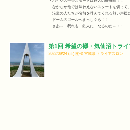
・バイクの一斉スタートは鉄人の醍醐味！！
なかなか他では味わえないスタートを切って
沿道の人たちが名前を呼んでくれる熱い声援
ドームのゴールへまっしぐら！！
さあ～ 我れも 鉄人に なるのだ～！！
第1回 希望の襷・気仙沼トラ
2022/09/24 (
土
)
開催
宮城県
トライアスロン