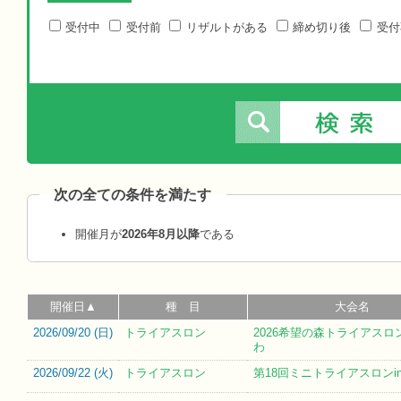
受付中
受付前
リザルトがある
締め切り後
受付
次の全ての条件を満たす
開催月が
2026年8月以降
である
開催日▲
種 目
大会名
2026/09/20 (
日
)
トライアスロン
2026希望の森トライアスロン
わ
2026/09/22 (
火
)
トライアスロン
第18回ミニトライアスロンi