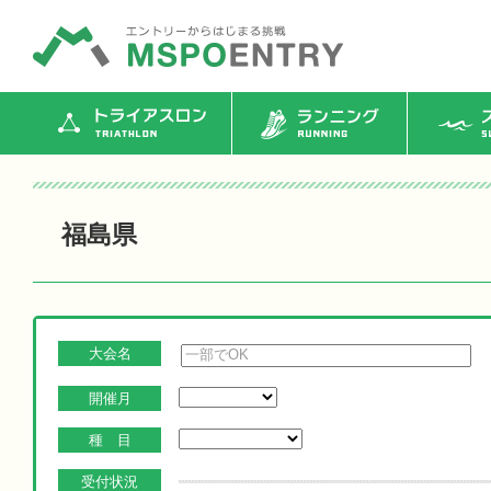
トライアスロン
ランニング
ス
福島県
大会名
開催月
種 目
受付状況