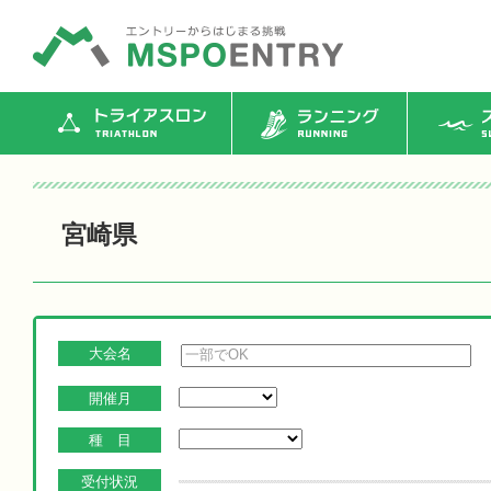
トライアスロン
ランニング
ス
宮崎県
大会名
開催月
種 目
受付状況