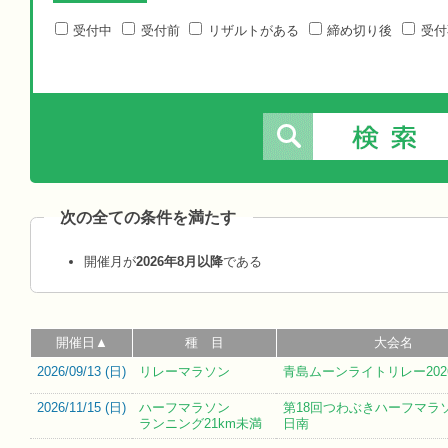
受付中
受付前
リザルトがある
締め切り後
受付
次の全ての条件を満たす
開催月が
2026年8月以降
である
開催日▲
種 目
大会名
2026/09/13 (
日
)
リレーマラソン
青島ムーンライトリレー202
2026/11/15 (
日
)
ハーフマラソン
第18回つわぶきハーフマラソ
ランニング21km未満
日南