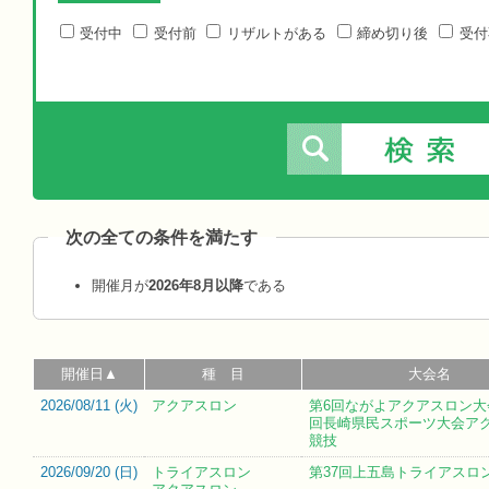
受付中
受付前
リザルトがある
締め切り後
受付
次の全ての条件を満たす
開催月が
2026年8月以降
である
開催日▲
種 目
大会名
2026/08/11 (
火
)
アクアスロン
第6回ながよアクアスロン大
回長崎県民スポーツ大会ア
競技
2026/09/20 (
日
)
トライアスロン
第37回上五島トライアスロ