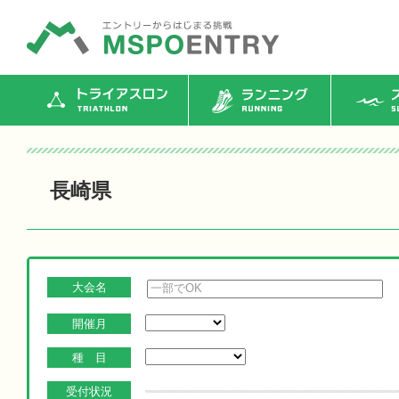
トライアスロン
ランニング
ス
長崎県
大会名
開催月
種 目
受付状況