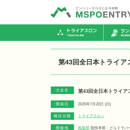
トライアスロン
ランニ
第43回全日本トライア
大会名
第43回全日本トライア
開催日
2025年7月20日 (
日
)
種目分類
トライアスロン
開催地
鳥取県
競技本部：どらドラパ