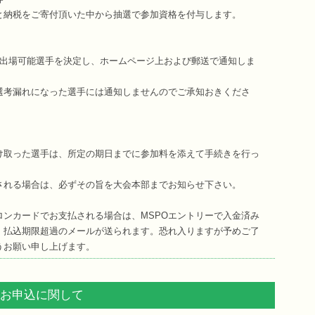
税をご寄付頂いた中から抽選で参加資格を付与します。
で出場可能選手を決定し、ホームページ上および郵送で通知しま
選考漏れになった選手には通知しませんのでご承知おきくださ
け取った選手は、所定の期日までに参加料を添えて手続きを行っ
される場合は、必ずその旨を大会本部までお知らせ下さい。
ロンカードでお支払される場合は、MSPOエントリーで入金済み
・払込期限超過のメールが送られます。恐れ入りますが予めご了
うお願い申し上げます。
お申込に関して