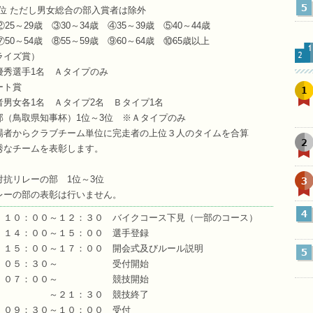
5
位 ただし男女総合の部入賞者は除外
5～29歳 ③30～34歳 ④35～39歳 ⑤40～44歳
0～54歳 ⑧55～59歳 ⑨60～64歳 ⑩65歳以上
ライズ賞）
選手1名 Ａタイプのみ
ート賞
1
女各1名 Ａタイプ2名 Ｂタイプ1名
部（鳥取県知事杯）1位～3位 ※Ａタイプのみ
からクラブチーム単位に完走者の上位３人のタイムを合算
2
チームを表彰します。
3
抗リレーの部 1位～3位
ーの部の表彰は行いません。
4
 １０：００～１２：３０ バイクコース下見（一部のコース）
～１５：００ 選手登録
１７：００ 開会式及びルール説明
5
日） ０５：３０～ 受付開始
００～ 競技開始
：３０ 競技終了
 ０９：３０～１０：００ 受付