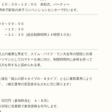
１２：００ 表彰式、パーティー
JR米子駅前の米子コンベンションセンターで行います。
０～０９：００
～１５：３０
１：３０（総合制限時間１４時間３０分）
以上の健康な男女で、スイム・バイク・ラン大会等の競技に出場
ーツマンとしてのマナーを身に付け、制限時間内に余裕を持って
気力を有すると認められる者。
た場合「個人の部Ａタイプの・Ｂタイプ」ともに書類選考により
す。（補欠選考の意思表示をされた方に限ります）
：10万円（参加料含む Ａ・Ｂ共）
0名に先着順で参加資格を付与します。
枠