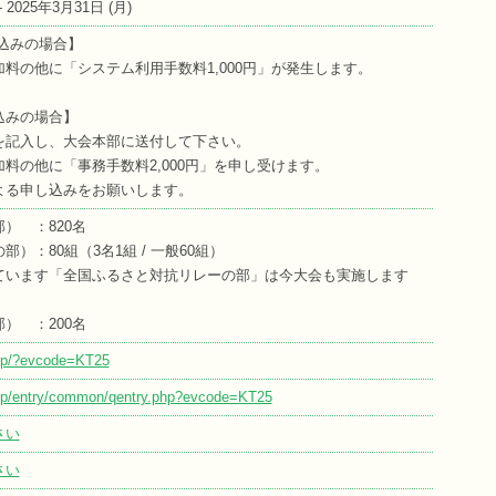
 - 2025年3月31日 (
月
)
込みの場合】
料の他に「システム利用手数料1,000円」が発生します。
込みの場合】
を記入し、大会本部に送付して下さい。
料の他に「事務手数料2,000円」を申し受けます。
よる申し込みをお願いします。
） ：820名
）：80組（3名1組 / 一般60組）
ています「全国ふるさと対抗リレーの部」は今大会も実施します
） ：200名
.jp/?evcode=KT25
o.jp/entry/common/qentry.php?evcode=KT25
さい
さい