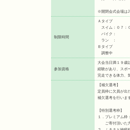
１０：００～
※開閉会式会場は
Ａタイプ
スイム：０７：０
バイク： 
制限時間
ラン ： ～２
Ｂタイプ
調整中
大会当日満１９歳
参加資格
経験があり、スポ
完走できる体力、
【補欠選考】
定員枠に欠員が出
補欠選考を行いま
【特別選考枠】
１．プレミアム枠
ご寄付頂いた方1
２．ふるさと納税