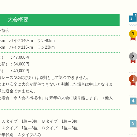
大会概要
ン協会
1
m バイク140km ラン40km
m バイク115km ラン23km
2
 ：47,000円
）：54,000円
 ：40,000円
（レースNO確定後）は原則として返金できません。
3
により安全に大会が開催できないと判断した場合は中止となりま
様に返金できません。
た場合「今大会の出場権」は来年の大会に繰り越します。（他人
4
Ａタイプ 1位～8位 Ｂタイプ 1位～3位
5
Ａタイプ 1位～8位 Ｂタイプ 1位～3位
子年代別 Ａタイプのみ