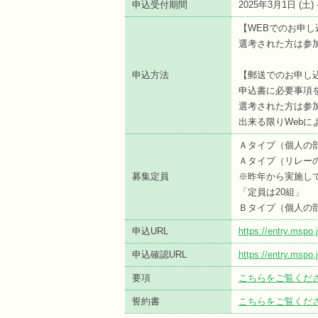
申込受付期間
2025年3月1日 (
土
)
【WEBでのお申し
選考された方は参加
申込方法
【郵送でのお申し
申込書に必要事項
選考された方は参加
出来る限りWebに
Ａタイプ（個人の部
Ａタイプ（リレーの部
募集定員
※昨年から実施し
「定員は20組」
Ｂタイプ（個人の部
申込URL
https://entry.mspo
申込確認URL
https://entry.msp
要項
こちらをご覧くだ
誓約書
こちらをご覧くだ