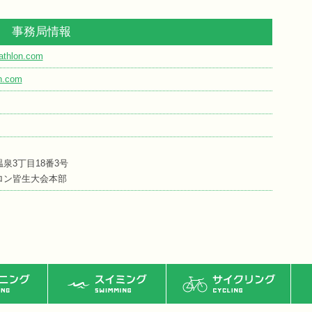
事務局情報
iathlon.com
on.com
泉3丁目18番3号
ロン皆生大会本部
ング
スイミング
サイクリング