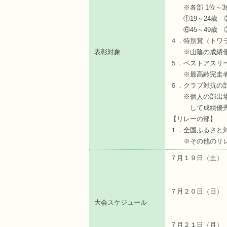
※各部 1位～3
①19～24歳 ②2
⑥45～49歳 ⑦5
４．特別賞（トワ
表彰対象
※山陰の成績優秀
５．ベストアスリ
※最高齢完走者男
６．クラブ対抗の
※個人の部出場者
して成績優秀な
【リレーの部】
１．全国ふるさと対
※その他のリレ
７月１９日（土）
１４：００
１５：００～
７月２０日（
大会スケジュール
０７：
～２１
７月２１日（月）