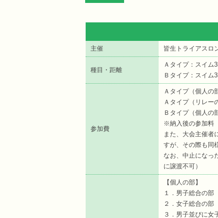
主催
皆生トライアスロ
Ａタイプ：スイム3k
種目・距離
Ｂタイプ：スイム3k
Ａタイプ（個人の部）
Ａタイプ（リレーの部
Ｂタイプ（個人の部）
※納入後の参加料
参加費
また、大会主催者
すが、その際も同
なお、中止になっ
に譲渡不可）
【個人の部】
１．男子総合の部 
２．女子総合の部 
３．男子並びに女