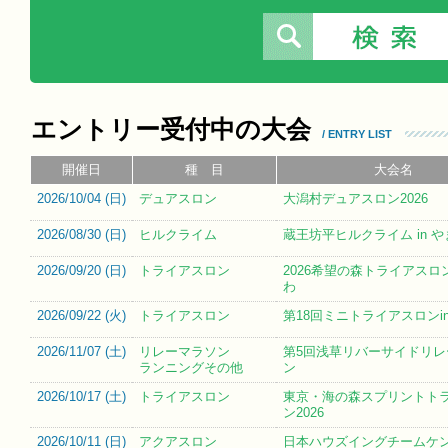
エントリー受付中の大会
/ ENTRY LIST
開催日
種 目
大会名
2026/10/04 (
日
)
デュアスロン
大潟村デュアスロン2026
2026/08/30 (
日
)
ヒルクライム
蔵王坊平ヒルクライム in 
2026/09/20 (
日
)
トライアスロン
2026希望の森トライアスロン
わ
2026/09/22 (
火
)
トライアスロン
第18回ミニトライアスロンi
2026/11/07 (
土
)
リレーマラソン
第5回浅草リバーサイドリレ
ランニングその他
ン
2026/10/17 (
土
)
トライアスロン
東京・海の森スプリントト
ン2026
2026/10/11 (
日
)
アクアスロン
日本ハウズイングチームケ