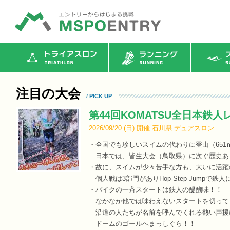
トライアスロン
ランニング
ス
注目の大会
/ PICK UP
第44回KOMATSU全日本鉄人レ
2026/09/20 (
日
)
開催
石川県
デュアスロン
・全国でも珍しいスイムの代わりに登山（651ｍ）
日本では、皆生大会（鳥取県）に次ぐ歴史あ
・故に、スイムが少々苦手な方も、大いに活躍
個人戦は3部門がありHop-Step-Jumpで鉄
・バイクの一斉スタートは鉄人の醍醐味！！
なかなか他では味わえないスタートを切って
沿道の人たちが名前を呼んでくれる熱い声援
ドームのゴールへまっしぐら！！