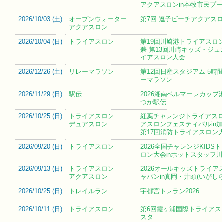
アクアスロンin本牧市民プ
2026/10/03 (
土
)
オープンウォーター
第7回 逗子ビーチアクアス
アクアスロン
2026/10/04 (
日
)
トライアスロン
第19回川崎港トライアスロン
兼 第13回川崎キッズ・ジ
イアスロン大会
2026/12/26 (
土
)
リレーマラソン
第12回日産スタジアム 5時
ーマラソン
2026/11/29 (
日
)
駅伝
2026湘南ベルマーレカップ
つか駅伝
2026/10/25 (
日
)
トライアスロン
紅葉チャレンジトライアス
デュアスロン
アスロンフェスティバルin加
第17回消防トライアスロン
2026/09/20 (
日
)
トライアスロン
2026全国チャレンジKIDS
ロン大会inホットスタッフ
2026/09/13 (
日
)
トライアスロン
2026オールキッズトライア
アクアスロン
ャパンin真岡・井頭(いがし
2026/10/25 (
日
)
トレイルラン
宇都宮トレラン2026
2026/10/11 (
日
)
トライアスロン
第6回霞ヶ浦国際トライアス
スタ