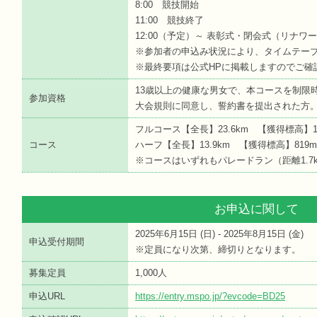
8:00 競技開始
11:00 競技終了
12:00（予定）～ 表彰式・閉会式（リナワ
※参加者の申込み状況により、タイムテー
※最終要項は公式HPに掲載しますのでご確
13歳以上の健康な男女で、本コースを制限
参加資格
大会規則に同意し、誓約書を提出された方
フルコース【全長】23.6km 【獲得標高】1,
コース
ハーフ【全長】13.9km 【獲得標高】819
※コースはいずれもパレードラン（距離1.7
お申込に関して
2025年6月15日 (
日
) - 2025年8月15日 (
金
)
申込受付期間
※定員になり次第、締切りとなります。
募集定員
1,000人
申込URL
https://entry.mspo.jp/?evcode=BD25