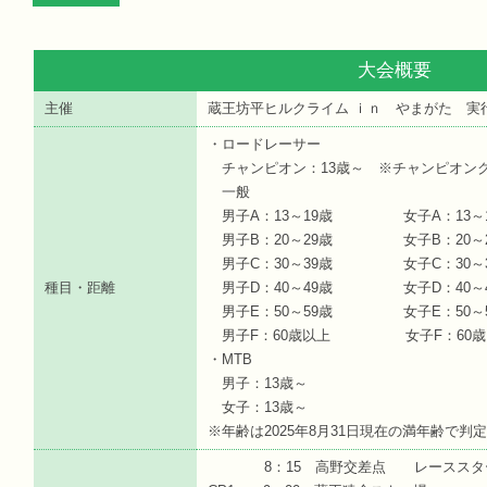
大会概要
主催
蔵王坊平ヒルクライム ｉｎ やまがた 実
・ロードレーサー
チャンピオン：13歳～ ※チャンピオン
一般
男子A：13～19歳 女子A：13～1
男子B：20～29歳 女子B：20～2
男子C：30～39歳 女子C：30～3
種目・距離
男子D：40～49歳 女子D：40～4
男子E：50～59歳 女子E：50～5
男子F：60歳以上 女子F：60歳
・MTB
男子：13歳～
女子：13歳～
※年齢は2025年8月31日現在の満年齢で判
8：15 高野交差点 レーススター