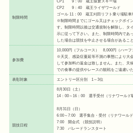
CP1 9：00 蔵王猿倉スキー場
CP2 9：40 蔵王ライザワールド
ゴール 11：00 蔵王刈田リフト乗り場駐車
制限時間
※制限時間までにゴール又はチェックポイ
す。制限時間以後は交通規制を解除し、タ
示に従って下さい。また、制限時間内であ
した場合は競技を中止させる場合があるこ
10,000円（フルコース） 8,000円（ハ
※天災、感染症蔓延等不測の事態により大
参加費
して参加料の返金は致しません。また、天
での食事の提供やレースの観戦をご遠慮い
表彰対象
エントリー区分別 1～3位
8月30日（土）
14：00～16：00 選手受付（リナワール
8月31日（日）
6:00～7:00 選手集合・受付（リナワール
7:00 開会式 （競技説明）
競技日程
7:30 パレードランスタート