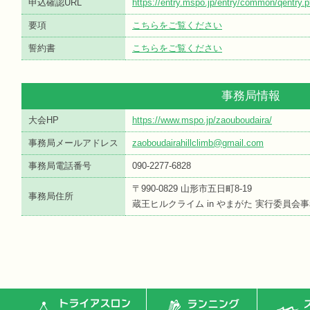
申込確認URL
https://entry.mspo.jp/entry/common/qentr
要項
こちらをご覧ください
誓約書
こちらをご覧ください
事務局情報
大会HP
https://www.mspo.jp/zaouboudaira/
事務局メールアドレス
zaoboudairahillclimb@gmail.com
事務局電話番号
090-2277-6828
〒990-0829 山形市五日町8-19
事務局住所
蔵王ヒルクライム in やまがた 実行委員会
トライアスロン
ランニング
ス