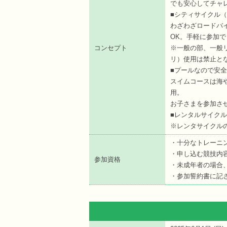
でも安心してチャ
■シティサイクル
わざわざロードバ
OK。手軽に参加で
コンセプト
※一般の部、一般
リ）使用は禁止と
■プールなので安全
スイムコースは海
用。
お子さまを参加さ
■レンタルサイク
※レンタサイクル
・十分なトレーニ
・申し込む競技内
参加資格
・未成年者の場合
・参加誓約書に記