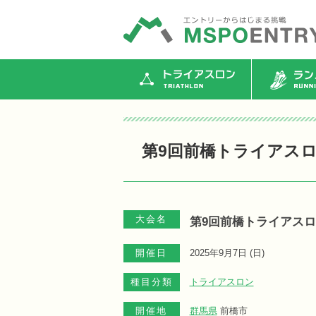
トライアスロン
ランニ
第9回前橋トライアス
大会名
第9回前橋トライアス
開催日
2025年9月7日 (
日
)
種目分類
トライアスロン
開催地
群馬県
前橋市