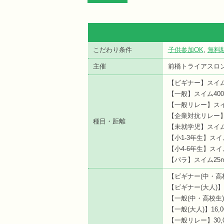
こだわり条件
子供参加OK
,
無料
主催
前橋トライアスロ
【ビギナー】スイム200
【一般】スイム400m 
【一般リレー】スイム40
【企業対抗リレー】スイム
種目・距離
【未就学児】スイム15m
【小1-3年生】スイム5
【小4-6年生】スイム1
【パラ】スイム25m /
【ビギナー(中・高校
【ビギナー(大人)】1
【一般(中・高校生)】
【一般(大人)】16,0
【一般リレー】30,0