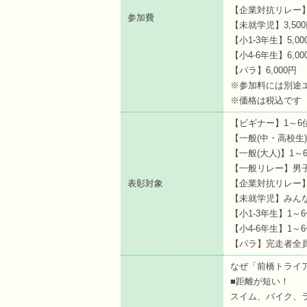
【企業対抗リレー】3
参加費
【未就学児】3,50
【小1-3年生】5,00
【小4-6年生】6,00
【パラ】6,000円
※参加料には別途
※価格は税込です
【ビギナー】1～6
【一般(中・高校生)
【一般(大人)】1～
【一般リレー】男子
表彰対象
【企業対抗リレー】
【未就学児】みんな
【小1-3年生】1～
【小4-6年生】1～
【パラ】完走者全
なぜ「前橋トライ
■距離が短い！
スイム、バイク、