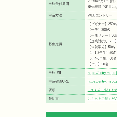
2025年6月1日 (
日
)
申込受付期間
※先着順で定員に
申込方法
WEBエントリー
【ビギナー】250名
【一般】300名
【一般リレー】30
【企業対抗リレー】
募集定員
【未就学児】50名
【小1-3年生】50名
【小4-6年生】50名
【パラ】20名
申込URL
https://entry.msp
申込確認URL
https://entry.msp
要項
こちらをご覧くだ
誓約書
こちらをご覧くだ