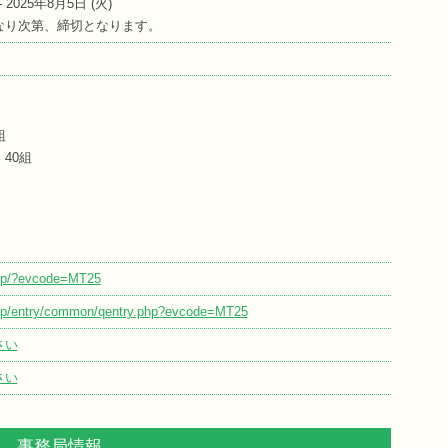
 - 2025年8月5日 (
火
)
なり次第、締切となります。
組
40組
o.jp/?evcode=MT25
o.jp/entry/common/qentry.php?evcode=MT25
さい
さい
事務局情報