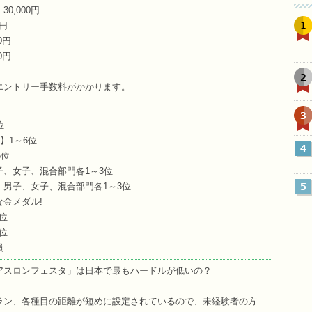
0,000円
1
0円
0円
0円
2
エントリー手数料がかかります。
3
位
】1～6位
4
6位
、女子、混合部門各1～3位
男子、女子、混合部門各1～3位
5
金メダル!
6位
6位
員
アスロンフェスタ」は日本で最もハードルが低いの？
ラン、各種目の距離が短めに設定されているので、未経験者の方