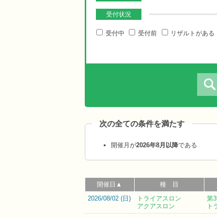
受付状況
受付中
受付前
リザルトがある
次の全ての条件を満たす
開催月が
2026年8月以降
である
開催日▲
種 目
2026/08/02 (
日
)
トライアスロン
第
アクアスロン
ト