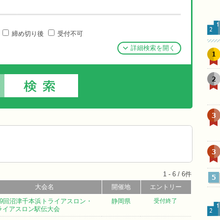
締め切り後
受付不可
詳細検索を開く
1
2
3
3
1 - 6 / 6件
5
大会名
開催地
エントリー
39回沼津千本浜トライアスロン・
静岡県
受付終了
ライアスロン駅伝大会