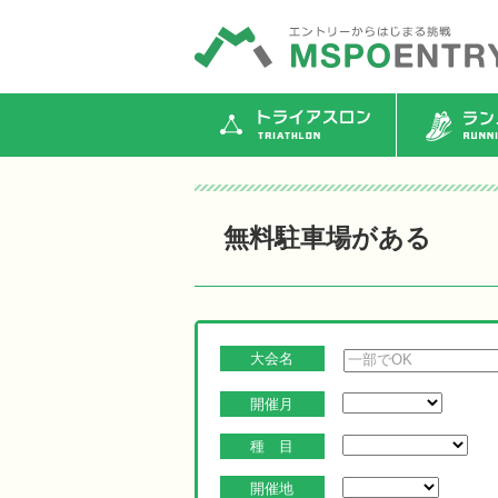
トライアスロン
ランニ
無料駐車場がある
大会名
開催月
種 目
開催地