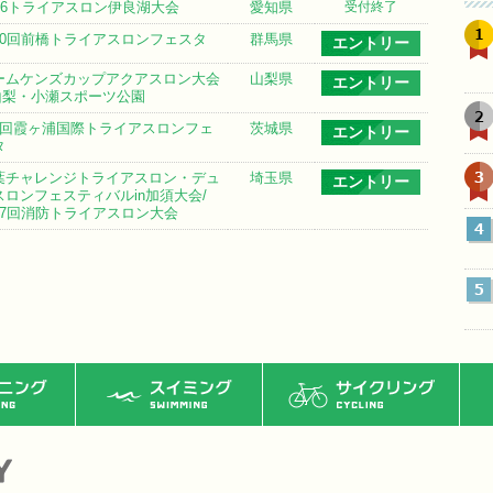
026トライアスロン伊良湖大会
愛知県
受付終了
1
10回前橋トライアスロンフェスタ
群馬県
エントリー
ームケンズカップアクアスロン大会
山梨県
エントリー
n山梨・小瀬スポーツ公園
2
6回霞ヶ浦国際トライアスロンフェ
茨城県
エントリー
タ
3
葉チャレンジトライアスロン・デュ
埼玉県
エントリー
スロンフェスティバルin加須大会/
17回消防トライアスロン大会
4
5
ング
スイミング
サイクリング