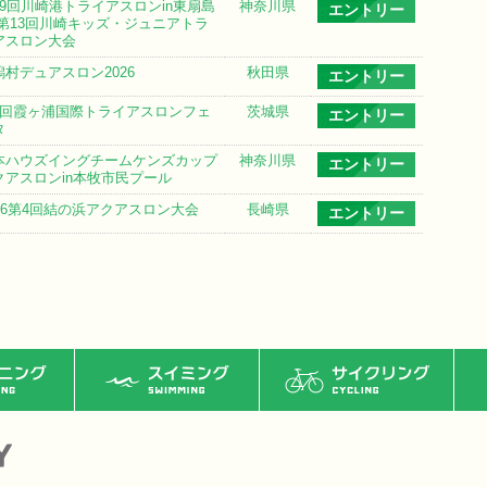
19回川崎港トライアスロンin東扇島
神奈川県
エントリー
 第13回川崎キッズ・ジュニアトラ
アスロン大会
潟村デュアスロン2026
秋田県
エントリー
6回霞ヶ浦国際トライアスロンフェ
茨城県
エントリー
タ
本ハウズイングチームケンズカップ
神奈川県
エントリー
クアスロンin本牧市民プール
026第4回結の浜アクアスロン大会
長崎県
エントリー
ング
スイミング
サイクリング