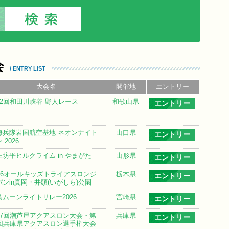
会
/ ENTRY LIST
大会名
開催地
エントリー
12回和田川峡谷 野人レース
和歌山県
エントリー
海兵隊岩国航空基地 ネオンナイト
山口県
エントリー
 2026
王坊平ヒルクライム in やまがた
山形県
エントリー
026オールキッズトライアスロンジ
栃木県
エントリー
パンin真岡・井頭(いがしら)公園
島ムーンライトリレー2026
宮崎県
エントリー
17回潮芦屋アクアスロン大会・第
兵庫県
エントリー
4回兵庫県アクアスロン選手権大会