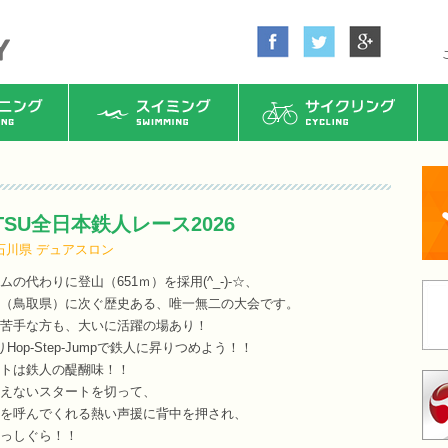
ング
スイミング
サイクリング
TSU全日本鉄人レース2026
石川県
デュアスロン
の代わりに登山（651ｍ）を採用(^_-)-☆、
（鳥取県）に次ぐ歴史ある、唯一無二の大会です。
苦手な方も、大いに活躍の場あり！
op-Step-Jumpで鉄人に昇りつめよう！！
トは鉄人の醍醐味！！
えないスタートを切って、
を呼んでくれる熱い声援に背中を押され、
っしぐら！！