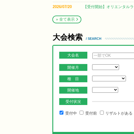
2026/07/20
【受付開始】オリエンタルラウ
» 全て表示
大会検索
/ SEARCH
大会名
開催月
種 目
開催地
受付状況
受付中
受付前
リザルトがある