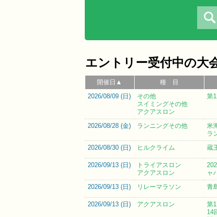
エントリー受付中の大
開催日▲
種 目
2026/08/09 (
日
)
その他
第
スイミングその他
アクアスロン
2026/08/28 (
金
)
ランニングその他
米
ラン
2026/08/30 (
日
)
ヒルクライム
蔵
2026/09/13 (
日
)
トライアスロン
2
アクアスロン
ャ
2026/09/13 (
日
)
リレーマラソン
青
2026/09/13 (
日
)
アクアスロン
第
1