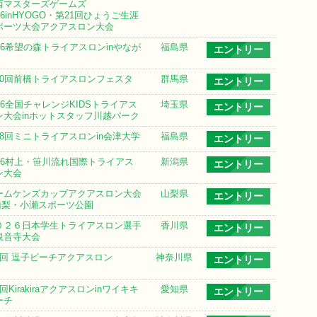
西マスターズゲームズ
26inHYOGO・第21回ひょうご生涯
ポーツ大会アクアスロン大会
026希望の森トライアスロンinやなが
福島県
エントリー
10回前橋トライアスロンフェスタ
群馬県
エントリー
026全国チャレンジKIDSトライアス
埼玉県
エントリー
ン大会inホットスタッフ川越パーク
18回ミニトライアスロンin会津大学
福島県
エントリー
026村上・笹川流れ国際トライアス
新潟県
エントリー
ン大会
ームケンズカップアクアスロン大会
山梨県
エントリー
n山梨・小瀬スポーツ公園
０２６日本学生トライアスロン選手
香川県
エントリー
観音寺大会
7回 逗子ビーチアクアスロン
神奈川県
エントリー
回Kirakiraアクアスロンinワイキキ
愛知県
エントリー
ーチ