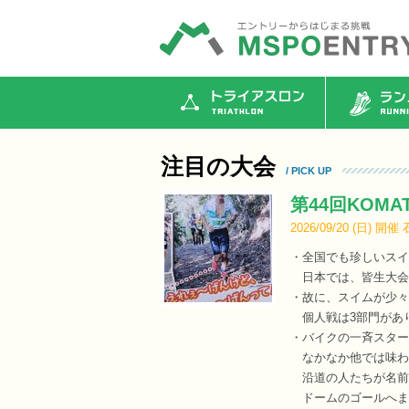
トライアスロン
ランニ
注目の大会
/ PICK UP
第44回KOMA
2026/09/20 (
日
)
開催
・全国でも珍しいスイム
日本では、皆生大会
・故に、スイムが少々
個人戦は3部門がありH
・バイクの一斉スター
なかなか他では味わ
沿道の人たちが名前
ドームのゴールへま