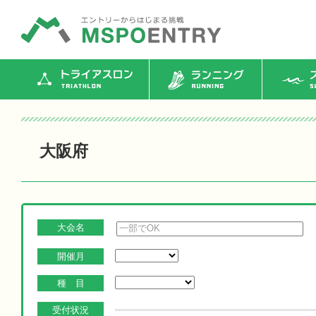
トライアスロン
ランニング
ス
大阪府
大会名
開催月
種 目
受付状況