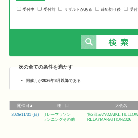
受付中
受付前
リザルトがある
締め切り後
受付
次の全ての条件を満たす
開催月が
2026年8月以降
である
開催日▲
種 目
大会名
2026/11/01 (
日
)
リレーマラソン
第2回SAYAMAIKE HELLO
ランニングその他
RELAYMARATHON2026