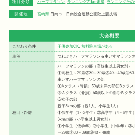
種目分類
ハーフマラソン
,
ランニング21km未満
,
ランニングその
開催地
宮崎県
日南市 日南総合運動公園陸上競技場
大会概要
こだわり条件
子供参加OK
,
無料駐車場がある
主催
つわぶきハーフマラソン＆車いすマラソン
ハーフマラソンの部（高校生以上男女別）
①高校生～29歳②30～39歳③40～49歳④50
車いすハーフマラソンの部
①Aクラス（脊損）50歳未満の部②Bクラス
③Ａクラス（脊損）50歳以上の部④Ｂクラ
⑤女子の部
親子3kmの部（親1人、小学生1人）
種目・距離
①低学年（1～3年生）②高学年（4～6年生
3kmの部（小学生以上男女別）
①小学生（低学年）②小学生（中学年）③小
～29歳⑦30～39歳⑧40～49歳