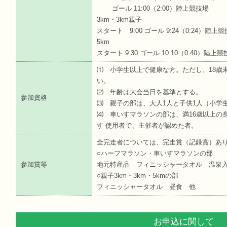
ゴール 11:00（2:00）陸上競技場
3km・3km親子
スタート 9:00 ゴール 9:24（0:24）陸上
5km
スタート 9:30 ゴール 10:10（0:40）陸上
⑴ 小学生以上で健康な方。ただし、18歳
い。
⑵ 年齢は大会当日を基準とする。
参加資格
⑶ 親子の部は、大人1人と子供1人（小学生
⑷ 車いすマラソンの部は、満16歳以上の
す 使用者で、主催者が認めた者。
全完走者については、完走賞（記録賞）あ
○ハーフマラソン・車いすマラソンの部
参加賞等
地元特産品 フィニッシャータオル 温泉
○親子3km・3km・5kmの部
フィニッシャータオル 昼食 他
お申込に関して