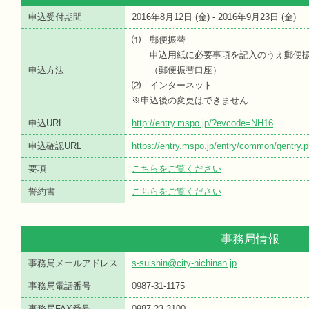
申込受付期間
2016年8月12日 (
金
) - 2016年9月23日 (
金
)
⑴ 郵便振替
申込用紙に必要事項を記入のうえ郵便振
申込方法
（郵便振替口座）
⑵ インターネット
※申込後の変更はできません
申込URL
http://entry.mspo.jp/?evcode=NH16
申込確認URL
https://entry.mspo.jp/entry/common/qentr
要項
こちらをご覧ください
誓約書
こちらをご覧ください
事務局情報
事務局メールアドレス
s-suishin@city-nichinan.jp
事務局電話番号
0987-31-1175
事務局FAX番号
0987-23-3100