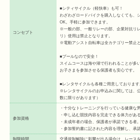
■シティサイクル（軽快車）も可！
わざわざロードバイクを購入しなくても、
OK。手軽に参加できます。
※一般の部、一般リレーの部、企業対抗リ
コンセプト
リ）使用は禁止となります。
※電動アシスト自転車は全カテゴリー禁止
■プールなので安全！
スイムコースは海や湖で行われることが多
お子さまを参加させる保護者も安心です。
■レンタサイクルも各種ご用意しております
※レンタサイクルのお申込みに関しては、
数に限りがあります）
・十分なトレーニングを行っている健康な
・申し込む競技内容を完走できる体力があ
参加資格
・未成年者の場合、保護者が承諾できる者
・参加誓約書に記された内容を理解し、承
制限時間
交通規制解除に影響が出る場合は、レース