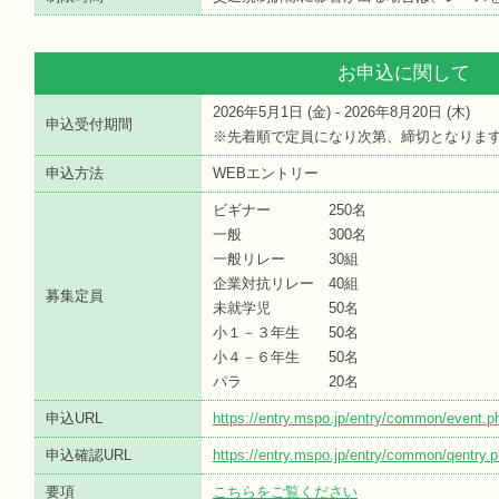
お申込に関して
2026年5月1日 (
金
) - 2026年8月20日 (
木
)
申込受付期間
※先着順で定員になり次第、締切となりま
申込方法
WEBエントリー
ビギナー 250名
一般 300名
一般リレー 30組
企業対抗リレー 40組
募集定員
未就学児 50名
小１－３年生 50名
小４－６年生 50名
パラ 20名
申込URL
https://entry.mspo.jp/entry/common/event
申込確認URL
https://entry.mspo.jp/entry/common/qentr
要項
こちらをご覧ください