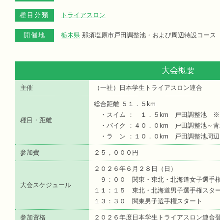
種目分類
トライアスロン
開催地
栃木県
那須塩原市戸田調整池・および周辺特設コース
大会概要
主催
（一社）日本学生トライアスロン連合
総合距離 ５１．５km
・スイム ： １．５km 戸田調整池 
種目・距離
・バイク ：４０．０km 戸田調整池～
・ラ ン ：１０．０km 戸田調整池周
参加費
２５，０００円
２０２６年６月２８日（日）
９：００ 関東・東北・北海道女子選手
大会スケジュール
１１：１５ 東北・北海道男子選手権スタ
１３：３０ 関東男子選手権スタート
参加資格
２０２６年度日本学生トライアスロン連合