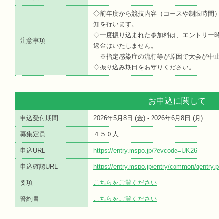
◇前年度から競技内容（コースや制限時間
知を行います。
◇一度振り込まれた参加料は、エントリー
注意事項
返金はいたしません。
※指定感染症の流行等が原因で大会が中止
◇振り込み期日をお守りください。
お申込に関して
申込受付期間
2026年5月8日 (
金
) - 2026年6月8日 (
月
)
募集定員
４５０人
申込URL
https://entry.mspo.jp/?evcode=UK26
申込確認URL
https://entry.mspo.jp/entry/common/qentr
要項
こちらをご覧ください
誓約書
こちらをご覧ください