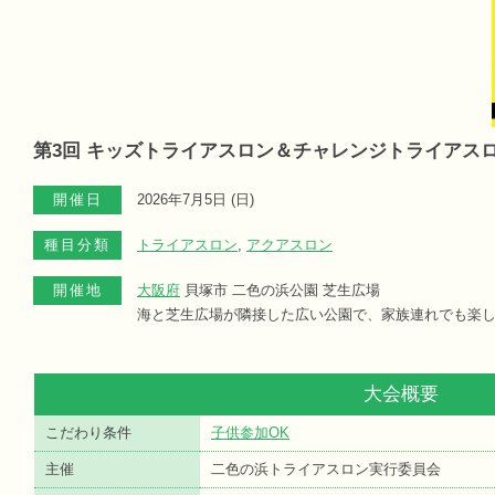
第3回 キッズトライアスロン＆チャレンジトライアスロン
開催日
2026年7月5日 (
日
)
種目分類
トライアスロン
,
アクアスロン
開催地
大阪府
貝塚市 二色の浜公園 芝生広場
海と芝生広場が隣接した広い公園で、家族連れでも楽
大会概要
こだわり条件
子供参加OK
主催
二色の浜トライアスロン実行委員会