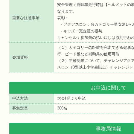
安全管理：自転車走行時は【ヘルメットの
なります。
重要な注意事項
表彰：
- アクアスロン：各カテゴリー男女別1〜3
- キッズ：完走証の授与
キャンセル：参加費の払い戻しは原則行わ
（１）カテゴリーの距離を完走できる健康
行・ビード板など補助具の使用可能
参加資格
（２）年齢制限について。チャレンジアク
スロン（3際以上小学生以上）チャレンジト
お申込に関して
申込方法
大会HPより申込
募集定員
300名
事務局情報