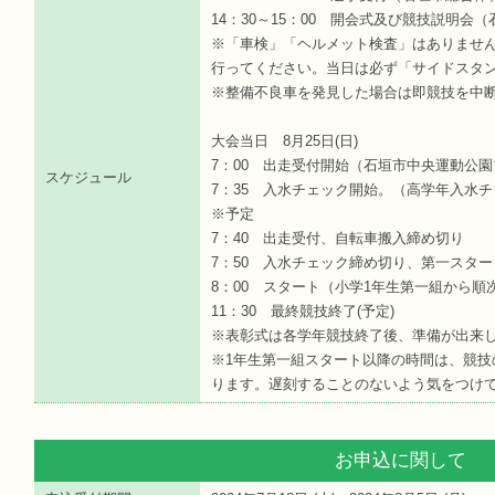
14：30～15：00 開会式及び競技説明会
※「車検」「ヘルメット検査」はありませ
行ってください。当日は必ず「サイドスタ
※整備不良車を発見した場合は即競技を中
大会当日 8月25日(日)
7：00 出走受付開始（石垣市中央運動公
スケジュール
7：35 入水チェック開始。（高学年入水チェ
※予定
7：40 出走受付、自転車搬入締め切り
7：50 入水チェック締め切り、第一スタ
8：00 スタート（小学1年生第一組から順
11：30 最終競技終了(予定)
※表彰式は各学年競技終了後、準備が出来
※1年生第一組スタート以降の時間は、競技
ります。遅刻することのないよう気をつけ
お申込に関して