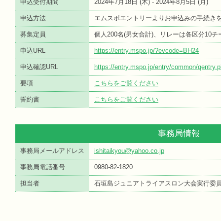
申込受付期間
2024年7月18日 (
木
) - 2024年8月5日 (
月
)
申込方法
エムスポエントリーよりお申込みの手続き
募集定員
個人200名(男女合計)、リレーは各区分1
申込URL
https://entry.mspo.jp/?evcode=BH24
申込確認URL
https://entry.mspo.jp/entry/common/qentr
要項
こちらをご覧ください
誓約書
こちらをご覧ください
事務局情報
事務局メールアドレス
ishitaikyou@yahoo.co.jp
事務局電話番号
0980-82-1820
担当者
石垣島ジュニアトライアスロン大会実行委員