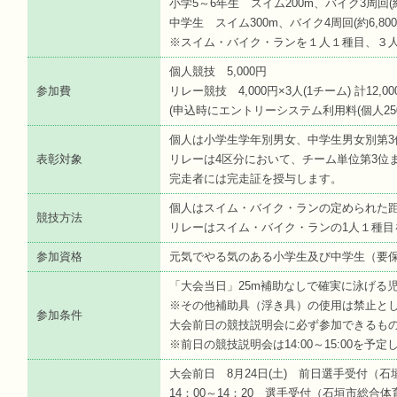
小学5～6年生 スイム200m、バイク3周回(約5,
中学生 スイム300m、バイク4周回(約6,800m
※スイム・バイク・ランを１人１種目、３
個人競技 5,000円
参加費
リレー競技 4,000円×3人(1チーム) 計12,00
(申込時にエントリーシステム利用料(個人25
個人は小学生学年別男女、中学生男女別第3
表彰対象
リレーは4区分において、チーム単位第3位
完走者には完走証を授与します。
個人はスイム・バイク・ランの定められた
競技方法
リレーはスイム・バイク・ランの1人１種目
参加資格
元気でやる気のある小学生及び中学生（要
「大会当日」25m補助なしで確実に泳げる児
※その他補助具（浮き具）の使用は禁止と
参加条件
大会前日の競技説明会に必ず参加できるもの
※前日の競技説明会は14:00～15:00を予
大会前日 8月24日(土) 前日選手受付（
14：00～14：20 選手受付（石垣市総合