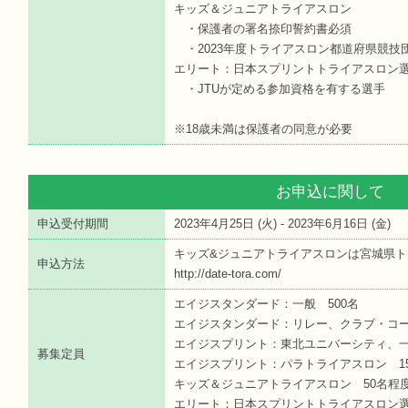
キッズ＆ジュニアトライアスロン
・保護者の署名捺印誓約書必須
・2023年度トライアスロン都道府県競技
エリート：日本スプリントトライアスロン
・JTUが定める参加資格を有する選手
※18歳未満は保護者の同意が必要
お申込に関して
申込受付期間
2023年4月25日 (
火
) - 2023年6月16日 (
金
)
キッズ&ジュニアトライアスロンは宮城県ト
申込方法
http://date-tora.com/
エイジスタンダード：一般 500名
エイジスタンダード：リレー、クラブ・コー
エイジスプリント：東北ユニバーシティ、一
募集定員
エイジスプリント：パラトライアスロン 1
キッズ＆ジュニアトライアスロン 50名程
エリート：日本スプリントトライアスロン選