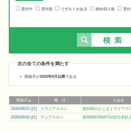
受付中
受付前
リザルトがある
締め切り後
受付
次の全ての条件を満たす
開催月が
2026年8月以降
である
開催日▲
種 目
大会名
2026/08/23 (
日
)
トライアスロン
第10回のとじまトライアス
2026/09/20 (
日
)
デュアスロン
第44回KOMATSU全日本鉄人