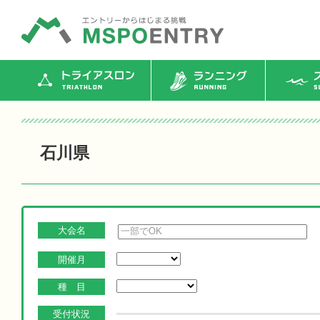
トライアスロン
ランニング
ス
石川県
大会名
開催月
種 目
受付状況