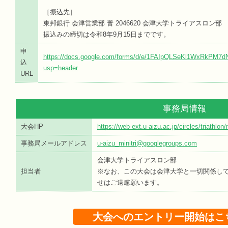
［振込先］
東邦銀行 会津営業部 普 2046620 会津大学トライアスロン部
振込みの締切は令和8年9月15日までです。
申
https://docs.google.com/forms/d/e/1FAIpQLSeKl1WxRkPM
込
usp=header
URL
事務局情報
大会HP
https://web-ext.u-aizu.ac.jp/circles/triathlon
事務局メールアドレス
u-aizu_minitri@googlegroups.com
会津大学トライアスロン部
担当者
※なお、この大会は会津大学と一切関係し
せはご遠慮願います。
大会へのエントリー開始はこ