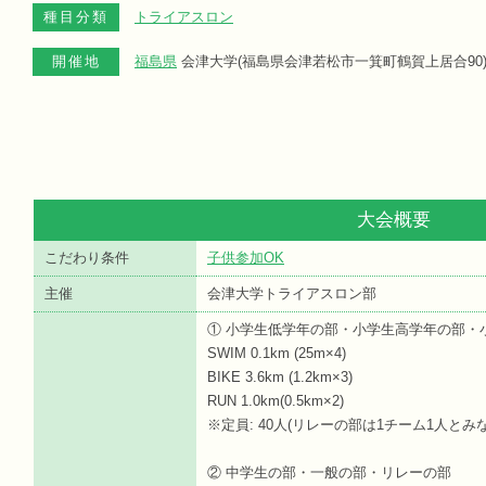
種目分類
トライアスロン
開催地
福島県
会津大学(福島県会津若松市一箕町鶴賀上居合90
大会概要
こだわり条件
子供参加OK
主催
会津大学トライアスロン部
① 小学生低学年の部・小学生高学年の部・
SWIM 0.1km (25m×4)
BIKE 3.6km (1.2km×3)
RUN 1.0km(0.5km×2)
※定員: 40人(リレーの部は1チーム1人とみ
② 中学生の部・一般の部・リレーの部