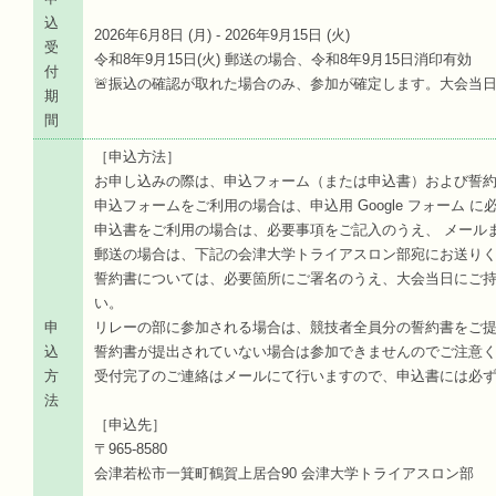
込
2026年6月8日 (
月
) - 2026年9月15日 (
火
)
受
令和8年9月15日(火) 郵送の場合、令和8年9月15日消印有効
付
🚨振込の確認が取れた場合のみ、参加が確定します。大会当
期
間
［申込方法］
お申し込みの際は、申込フォーム（または申込書）および誓
申込フォームをご利用の場合は、申込用 Google フォーム 
申込書をご利用の場合は、必要事項をご記入のうえ、 メール
郵送の場合は、下記の会津大学トライアスロン部宛にお送り
誓約書については、必要箇所にご署名のうえ、大会当日にご
い。
申
リレーの部に参加される場合は、競技者全員分の誓約書をご
込
誓約書が提出されていない場合は参加できませんのでご注意
方
受付完了のご連絡はメールにて行いますので、申込書には必
法
［申込先］
〒965-8580
会津若松市一箕町鶴賀上居合90 会津大学トライアスロン部