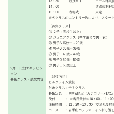
13：30 競技終了 ゴール地点撤
14：00 道路規制解
15：00 表彰式 未定
※各クラスのエントリー数により、スター
【募集クラス】
① 女子（高校生以上）
② ジュニアクラス（中学生まで男・女）
③ 男子A 高校生～29歳
④ 男子B 30歳～39歳
⑤ 男子C 40歳～49歳
⑥ 男子D 50歳～59歳
⑦ 男子E 60歳以上
9月5日(土)エキシビシ
ョン
【競技内容】
募集クラス・競技内容
ヒルクライム競技
対象クラス：全７クラス
募集定員 ：100名限定（カテゴリー別の
受付 ： ≪当日受付≫10：00～11：0
競技時間 ：12：20～13：30（交通規制時間 
コース ：岩手山パノラマライン折り返し（