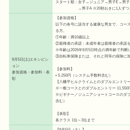
スタート順：女子→ジュニア→男子E→男子
→男子A ※20秒おきに1人ずつス
【参加資格】
以下の各号に該当する健康な男女で、コー
る方。
①年齢：満10歳以上
②親権者の承諾：未成年者は親権者の承諾
※年齢は2026年9月5日時点の満年齢で判
③自転車保険または、それと同等の保険に
9月5日(土)エキシビシ
ョン
【参加料】
参加資格・参加料・表
• 5,250円（システム手数料含む）
彰
【八幡平ヒルクライムとのダブルエントリ
※一般コースとのダブルエントリー 11,55
※ビギナー／ジュニアショートコースのダブル
含む）
【表彰】
各クラス 1位～3位まで
【9月5日（土）】