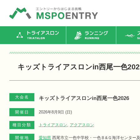
トライアスロン
ランニング
ス
キッズトライアスロンin西尾一色202
大会名
キッズトライアスロンin西尾一色2026
開催日
2026年8月9日 (
日
)
種目分類
トライアスロン
,
アクアスロン
開催地
愛知県
西尾市立一色中学校・一色Ｂ&Ｇ海洋センター