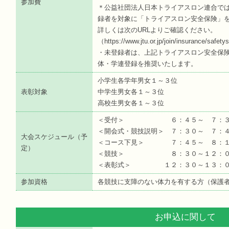
参加費
＊公益社団法人日本トライアスロン連合では
録者を対象に「トライアスロン安全保険」
詳しくは次のURLよりご確認ください。
（https://www.jtu.or.jp/join/insurance/safet
・未登録者は、上記トライアスロン安全保
体・学連登録を推奨いたします。
小学生各学年男女１～３位
表彰対象
中学生男女各１～３位
高校生男女各１～３位
＜受付＞ ６：４５～ ７：３
＜開会式・競技説明＞ ７：３０～ ７：
大会スケジュール（予
＜コース下見＞ ７：４５～ ８：
定）
＜競技＞ ８：３０～１２：０
＜表彰式＞ １２：３０～１３：０
参加資格
各競技に支障のない体力を有する方（保護
お申込に関して