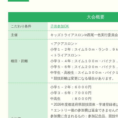
大会概要
こだわり条件
子供参加OK
主催
キッズトライアスロンin西尾一色実行委員
＜アクアスロン＞
小学１－２年：スイム５０ｍ・ラン０．９
＜トライアスロン＞
種目・距離
小学３－４年：スイム１００ｍ・バイク３
小学５－６年：スイム２００ｍ・バイク５
中学生・高校生：スイム３００ｍ・バイク
＊競技距離は変更になる場合があります。
小学１－２年：６０００円
小学３－６年：７０００円
中高生 ：８０００円
＊2026年度都道府県競技団体・学連登録
＊エントリー後の参加費は返金できません
参加費に含まれるもの：参加記念品、競技