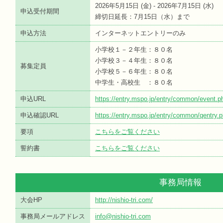
2026年5月15日 (
金
) - 2026年7月15日 (
水
)
申込受付期間
締切日延長：7月15日（水）まで
申込方法
インターネットエントリーのみ
小学校１－２年生：８０名
小学校３－４年生：８０名
募集定員
小学校５－６年生：８０名
中学生・高校生 ：８０名
申込URL
https://entry.mspo.jp/entry/common/event
申込確認URL
https://entry.mspo.jp/entry/common/qentr
要項
こちらをご覧ください
誓約書
こちらをご覧ください
事務局情報
大会HP
http://nishio-tri.com/
事務局メールアドレス
info@nishio-tri.com