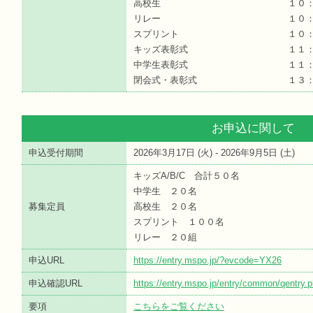
高校生 １０：３
リレー １０：３
スプリント １０：３
キッズ表彰式 １１：０
中学生表彰式 １１：３
閉会式・表彰式 １３：０
お申込に関して
申込受付期間
2026年3月17日 (
火
) - 2026年9月5日 (
土
)
キッズA/B/C 合計５０名
中学生 ２０名
募集定員
高校生 ２０名
スプリント １００名
リレー ２０組
申込URL
https://entry.mspo.jp/?evcode=YX26
申込確認URL
https://entry.mspo.jp/entry/common/qentr
要項
こちらをご覧ください