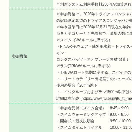
＊別途システム利用手数料250円が加算され
※参加資格は、2026年トライアスロンジ
の記録測定希望のトライアスロンジ
※年令基準日は2026年12月31日現在の年
※各カテゴリーとも先着順で、募集人数に
※スイム（WAルールに準ずる）
・FINA公認ウェア・練習用水着・トライス
キン・
参加資格
ロングスパッツ・ネオプレーン素材 禁止）
※ラン(TRI/WAルールに準ずる)
・TRI/WAロード規則に準ずる、スパイク
・エリートカテゴリー出場選手のシューズの
使用の場合「20mm以下」
・エイジグループおよびラン1500ｍ以下
詳細は右記参 (https://www.jtu.or.jp/jtu_tt_ma
・参加者受付（スイム会場） 8:45～9:00
・スイムウォーミングアップ 9:00～9:50
・開会式・競技説明会 9:50～10:00
・スイムタイムトライアル 10:00～11:3