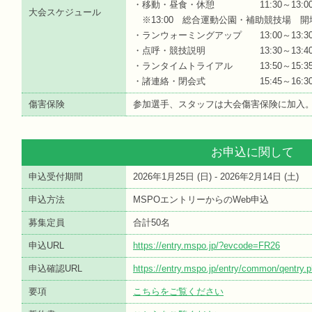
・移動・昼食・休憩 11:30～13:0
大会スケジュール
※13:00 総合運動公園・補助競技場 開
・ランウォーミングアップ 13:00～13
・点呼・競技説明 13:30～13:4
・ランタイムトライアル 13:50～15:3
・諸連絡・閉会式 15:45～16:3
傷害保険
参加選手、スタッフは大会傷害保険に加入
お申込に関して
申込受付期間
2026年1月25日 (
日
) - 2026年2月14日 (
土
)
申込方法
MSPOエントリーからのWeb申込
募集定員
合計50名
申込URL
https://entry.mspo.jp/?evcode=FR26
申込確認URL
https://entry.mspo.jp/entry/common/qentr
要項
こちらをご覧ください