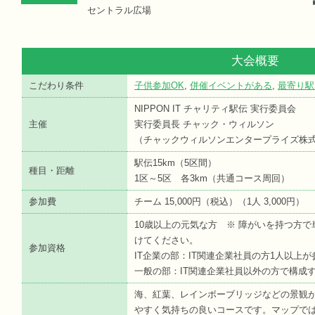
セントラル広場
大会概要
こだわり条件
子供参加OK
,
併催イベントがある
,
最寄り駅
NIPPON IT チャリティ駅伝 実行委員会
主催
実行委員長 チャック・ウィルソン
（チャックウィルソンエンタープライズ株
駅伝15km（5区間）
種目・距離
1区～5区 各3km（共通コース周回）
参加費
チーム 15,000円（税込）（1人 3,000円）
10歳以上の元気な方 ※ 障がいを持つ方
けてください。
参加資格
IT企業の部：IT関連企業社員の方1人以上
一般の部：IT関連企業社員以外の方で構成
海、紅葉、レインボーブリッジなどの景観
やすく気持ちの良いコースです。マップで