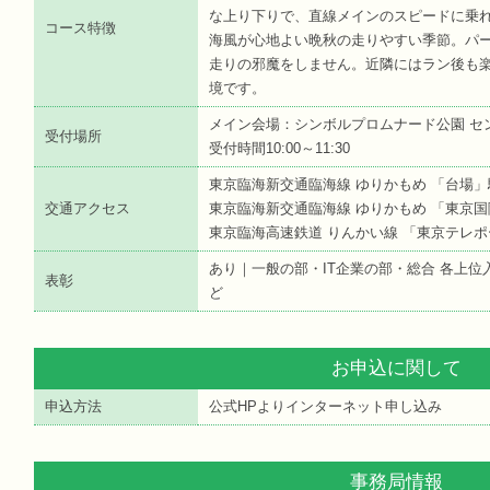
な上り下りで、直線メインのスピードに乗
コース特徴
海風が心地よい晩秋の走りやすい季節。パ
走りの邪魔をしません。近隣にはラン後も
境です。
メイン会場：シンボルプロムナード公園 セ
受付場所
受付時間10:00～11:30
東京臨海新交通臨海線 ゆりかもめ 「台場」
交通アクセス
東京臨海新交通臨海線 ゆりかもめ 「東京国
東京臨海高速鉄道 りんかい線 「東京テレポ
あり｜一般の部・IT企業の部・総合 各上
表彰
ど
お申込に関して
申込方法
公式HPよりインターネット申し込み
事務局情報