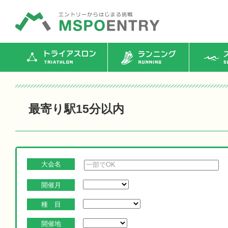
トライアスロン
ランニング
ス
最寄り駅15分以内
大会名
開催月
種 目
開催地