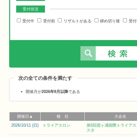
受付状況
受付中
受付前
リザルトがある
締め切り後
受付
次の全ての条件を満たす
開催月が
2026年8月以降
である
開催日▲
種 目
大会名
2026/10/11 (
日
)
トライアスロン
第6回霞ヶ浦国際トライアス
スタ