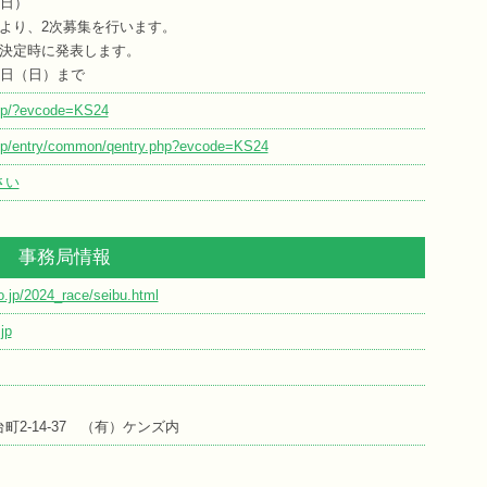
（日）
より、2次募集を行います。
決定時に発表します。
3日（日）まで
.jp/?evcode=KS24
o.jp/entry/common/qentry.php?evcode=KS24
さい
事務局情報
o.jp/2024_race/seibu.html
jp
2-14-37 （有）ケンズ内