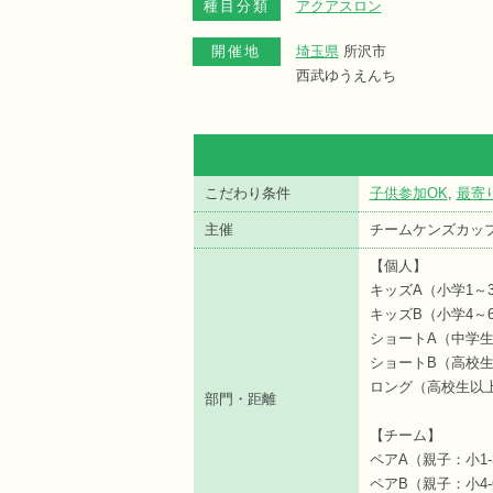
種目分類
アクアスロン
開催地
埼玉県
所沢市
西武ゆうえんち
こだわり条件
子供参加OK
,
最寄
主催
チームケンズカッ
【個人】
キッズA（小学1～3年
キッズB（小学4～6年
ショートA（中学生） 
ショートB（高校生以
ロング（高校生以上）
部門・距離
【チーム】
ペアA（親子：小1-3
ペアB（親子：小4-6