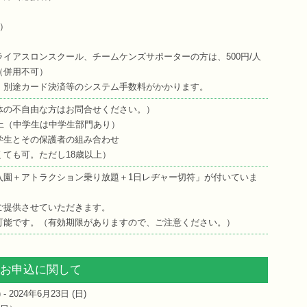
）
）
イアスロンスクール、チームケンズサポーターの方は、500円/人
（併用不可）
、別途カード決済等のシステム手数料がかかります。
体の不自由な方はお問合せください。）
上（中学生は中学生部門あり）
学生とその保護者の組み合わせ
ても可。ただし18歳以上）
入園＋アトラクション乗り放題＋1日レヂャー切符」が付いていま
ご提供させていただきます。
可能です。（有効期限がありますので、ご注意ください。）
お申込に関して
) - 2024年6月23日 (
日
)