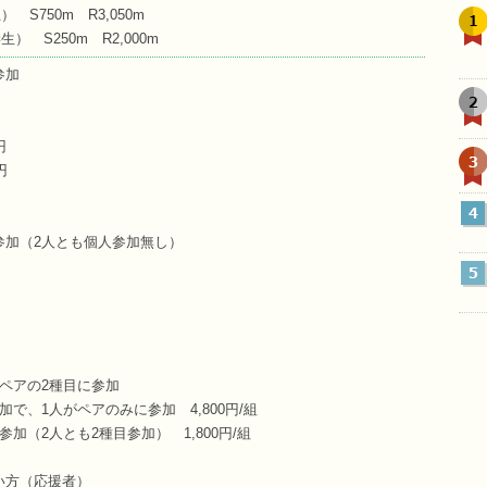
S750m R3,050m
1
） S250m R2,000m
参加
2
円
3
円
4
参加（2人とも個人参加無し）
5
ペアの2種目に参加
加で、1人がペアのみに参加 4,800円/組
加（2人とも2種目参加） 1,800円/組
い方（応援者）