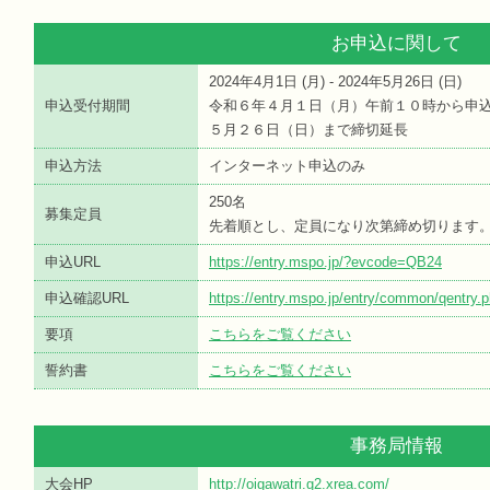
お申込に関して
2024年4月1日 (
月
) - 2024年5月26日 (
日
)
申込受付期間
令和６年４月１日（月）午前１０時から申
５月２６日（日）まで締切延長
申込方法
インターネット申込のみ
250名
募集定員
先着順とし、定員になり次第締め切ります
申込URL
https://entry.mspo.jp/?evcode=QB24
申込確認URL
https://entry.mspo.jp/entry/common/qentr
要項
こちらをご覧ください
誓約書
こちらをご覧ください
事務局情報
大会HP
http://oigawatri.g2.xrea.com/