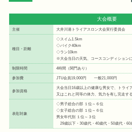
大会概要
主催
大井川港トライアスロン大会実行委員会
◇スイム1.5km
◇バイク40km
種目・距離
◇ラン10km
※大会当日の天気、コースコンディション
制限時間
4時間（関門あり）
参加費
JTU会員19,000円 一般21,000円
大会当日16歳以上の健康な男女で、トライ
参加資格
又はこれと同等の体力、気力を有し完走す
◇男子総合の部 １位～６位
◇女子総合の部 １位～６位
表彰対象
男女年代別 １位～３位
29歳以下・30歳代・40歳代・50歳代・60