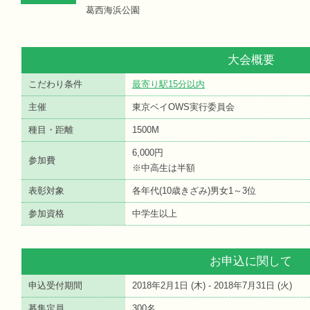
葛西海浜公園
大会概要
こだわり条件
最寄り駅15分以内
主催
東京ベイOWS実行委員会
種目・距離
1500M
6,000円
参加費
※中高生は半額
表彰対象
各年代(10歳きざみ)男女1～3位
参加資格
中学生以上
お申込に関して
申込受付期間
2018年2月1日 (
木
) - 2018年7月31日 (
火
)
募集定員
300名