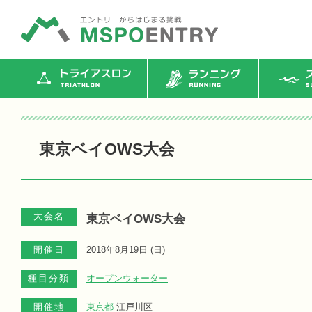
トライアスロン
ランニング
ス
東京ベイOWS大会
大会名
東京ベイOWS大会
開催日
2018年8月19日 (
日
)
種目分類
オープンウォーター
開催地
東京都
江戸川区