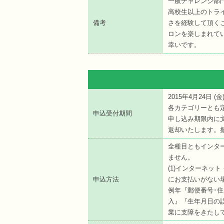
一般チャレンジ部
高校生以上のトラ
備考
さを経験して頂く
ロンを楽しまれて
幸いです。
2015年4月24日 (
金
各カテゴリーとも
申込受付期間
申し込み期限内に文
返却いたします。
全種目ともインタ
ません。
(1)インターネッ
申込方法
にお支払いがない
例年『郵便番号･
入』『生年月日の
業に支障をきたし