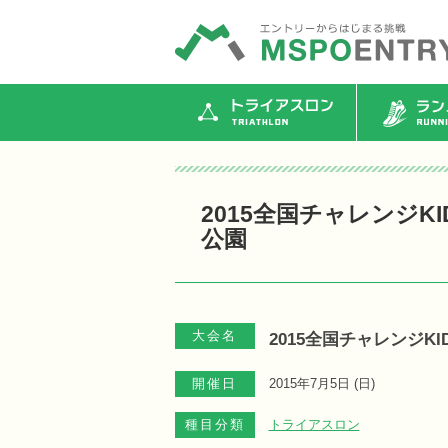
トライアスロン
ランニ
2015全国チャレンジK
公園
大会名
2015全国チャレンジK
開催日
2015年7月5日 (
日
)
種目分類
トライアスロン