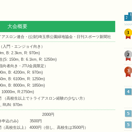
大会概要
1
イアスロン連合・(公財)埼玉県公園緑地協会・日刊スポーツ新聞社
 （入門・エンジョイ向き）
 B: 2.3km, R: 970m)
2
 150m, B: 6.1km, R: 1250m)
指向者向き・JTU会員限定）
3
, B: 4200m, R: 970m)
, B: 6100m, R: 1250m)
, B: 8000m, R: 1850m)
4
 10000m, R:2750m)
門 （高校生以上でトライアスロン経験の少ない方）
m, RUN: 970m
5
コース 2000円
ﾈｯﾄ申込のみ) 3500円
5
（高校生以上） 4000円（但し、高校生は3500円）