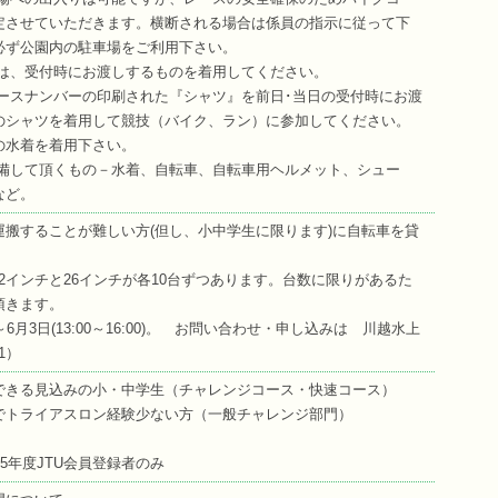
定させていただきます。横断される場合は係員の指示に従って下
必ず公園内の駐車場をご利用下さい。
プは、受付時にお渡しするものを着用してください。
レースナンバーの印刷された『シャツ』を前日･当日の受付時にお渡
のシャツを着用して競技（バイク、ラン）に参加してください。
の水着を着用下さい。
準備して頂くもの－水着、自転車、自転車用ヘルメット、シュー
など。
運搬することが難しい方(但し、小中学生に限ります)に自転車を貸
日間)22インチと26インチが各10台ずつあります。台数に限りがあるた
頂きます。
6月3日(13:00～16:00)。 お問い合わせ・申し込みは 川越水上
41）
できる見込みの小・中学生（チャレンジコース・快速コース）
でトライアスロン経験少ない方（一般チャレンジ部門）
15年度JTU会員登録者のみ