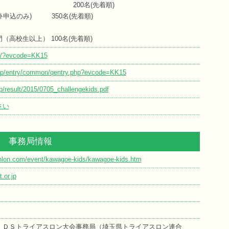
ース 200名(先着順)
ﾈｯﾄ申込のみ) 350名(先着順)
（高校生以上） 100名(先着順)
jp/?evcode=KK15
o.jp/entry/common/qentry.php?evcode=KK15
p/result/2015/0705_challengekids.pdf
さい
事務局情報
athlon.com/event/kawagoe-kids/kawagoe-kids.htm
.or.jp
ＩＤＳトライアスロン大会事務局（埼玉県トライアスロン連合