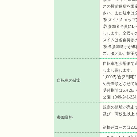
スの横断個所を限
さい。また駐車は
⑥ スイムキャッ
⑦ 参加者全員に
しします。全員そ
スイムは各自持参
⑧ 各参加選手が
ズ、タオル、帽子
自転車を会場まで
し出し致します。
1,000円/台(2
自転車の貸出
め先着順とさせて
受付期間は6月2日～
公園（049-241-22
規定の距離が完走
及び 高校生以上
参加資格
※快速コースは20