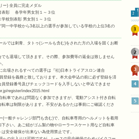
リー) 全員に完走メダル
者表彰 各学年男女別１～３位
ス学校別表彰 男女別１～３位
ず同一中学校から3名以上の選手が参加している学校の上位3名の
1
ールでは刺青、タトゥ(シールも含む)をされた方の入場を固くお断
2
合でも退場して頂きます。その際、参加費等の返金は致しません
い。
3
に出場されるすべての選手は『社)日本トライアスロン連合
ア会員登録を義務と致しております。本大会申込の前に必ず登録を済
4
会員登録番号及びチェックコードを入手しないと申込できませ
.jp/register/index2015.html
の自転車であれば問題なく参加できますが、電動アシスト付き自転
5
自転車は制限があります。不安があるかたは事前にご確認くださ
ー(一般チャレンジ部門も含む)で、自転車専用のヘルメットを着用
加下さい。あご紐がゴム製の物やローラースケート用など自転車
トは安全確保が出来ない為使用禁止です。
車場への出入りは可能ですが、レースの安全確保のためバイクコー