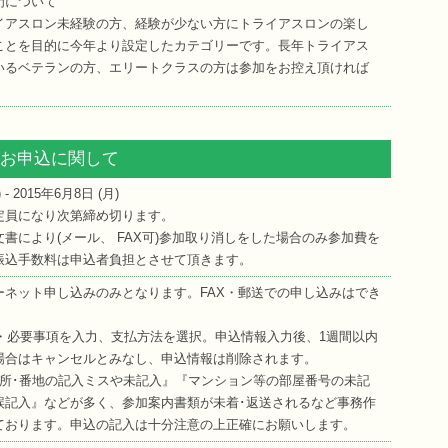
門について
イアスロン未経験の方、経験が少ない方にトライアスロンの楽し
ことを目的に今年より設定したカテゴリーです。長年トライアス
いるベテランの方、エリートクラスの方は参加をお控え頂ければ
お申込に関して
) - 2015年6月8日 (
月
)
定員になり次第締め切ります。
書により(メール、 FAX可)参加取り消しをした場合のみ参加費を
振込手数料は申込者負担とさせて頂きます。
ーネット申し込みのみとなります。FAX・郵送での申し込みはでき
ト・必要事項を入力、支払方法を選択。申込情報入力後、1週間以内
場合はキャンセルとみなし、申込情報は削除されます。
住所･番地の記入ミスや未記入』『マンション等の部屋番号の未記
誤記入』などが多く、参加案内書類が未着･返送されるなど事務作
ております。申込の記入は十分注意の上正確にお願いします。