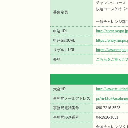
チャレンジコ
快速コース(ｲﾝﾀｰ
募集定員
一般チャレンジ部門
申込URL
http://entry.mspo.
申込確認URL
https://entry.msp
リザルトURL
https://www.mspo.j
要項
こちらをご覧くだ
大会HP
http://www.stu-tri
事務局メールアドレス
pi7m-ktu@asahi-net
事務局電話番号
090-7216-3528
事務局FAX番号
04-2926-1831
全国チャレンジＫ