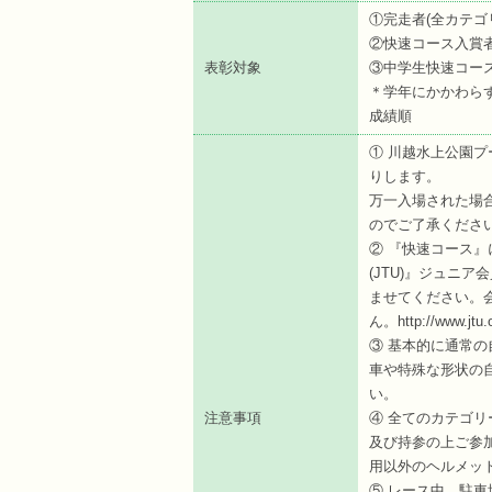
①完走者(全カテゴ
②快速コース入賞
表彰対象
③中学生快速コー
＊学年にかかわら
成績順
① 川越水上公園プ
りします。
万一入場された場
のでご了承くださ
② 『快速コース』
(JTU)』ジュニ
ませてください。
ん。http://www.jtu.or
③ 基本的に通常
車や特殊な形状の
い。
注意事項
④ 全てのカテゴリ
及び持参の上ご参
用以外のヘルメッ
⑤ レース中、駐