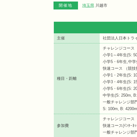
開催地
埼玉県
川越市
主催
社団法人日本トラ
チャレンジコース
小学1～4年生(S: 50m,
小学5・6年生,中学生(S:
快速コース （競技
小学1・2年生(S: 100m
種目・距離
小学3・4年生(S: 150m
小学5・6年生(S: 200m
中学生(S: 250m, B:
一般チャレンジ部
S: 100m, B: 4200
チャレンジ
参加費
快速コース(ｲﾝﾀｰ
一般チャレンジ部門