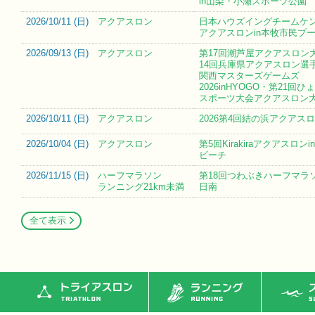
in山梨・小瀬スポーツ公園
2026/10/11 (
日
)
アクアスロン
日本ハウズイングチームケ
アクアスロンin本牧市民プ
2026/09/13 (
日
)
アクアスロン
第17回潮芦屋アクアスロン
14回兵庫県アクアスロン選
関西マスターズゲームズ
2026inHYOGO・第21回
スポーツ大会アクアスロン
2026/10/11 (
日
)
アクアスロン
2026第4回結の浜アクアス
2026/10/04 (
日
)
アクアスロン
第5回Kirakiraアクアスロン
ビーチ
2026/11/15 (
日
)
ハーフマラソン
第18回つわぶきハーフマラソ
ランニング21km未満
日南
全て表示
トライアスロン
ランニング
ス