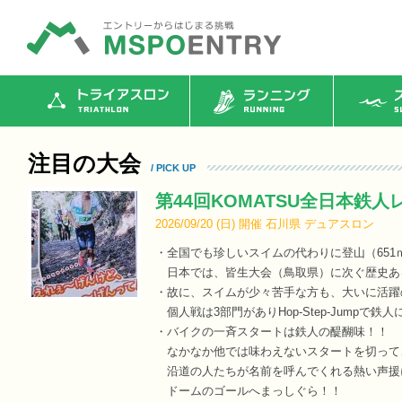
トライアスロン
ランニング
ス
注目の大会
/ PICK UP
第44回KOMATSU全日本鉄人レ
2026/09/20 (
日
)
開催
石川県
デュアスロン
・全国でも珍しいスイムの代わりに登山（651ｍ）
日本では、皆生大会（鳥取県）に次ぐ歴史あ
・故に、スイムが少々苦手な方も、大いに活躍
個人戦は3部門がありHop-Step-Jumpで鉄
・バイクの一斉スタートは鉄人の醍醐味！！
なかなか他では味わえないスタートを切って
沿道の人たちが名前を呼んでくれる熱い声援
ドームのゴールへまっしぐら！！