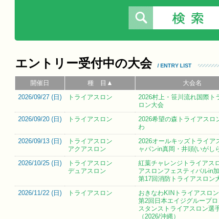
エントリー受付中の大会
/ ENTRY LIST
開催日
種 目▲
大会名
2026/09/27 (
日
)
トライアスロン
2026村上・笹川流れ国際ト
ロン大会
2026/09/20 (
日
)
トライアスロン
2026希望の森トライアスロン
わ
2026/09/13 (
日
)
トライアスロン
2026オールキッズトライア
アクアスロン
ャパンin真岡・井頭(いがし
2026/10/25 (
日
)
トライアスロン
紅葉チャレンジトライアス
デュアスロン
アスロンフェスティバルin加
第17回消防トライアスロン
2026/11/22 (
日
)
トライアスロン
おきなわKINトライアスロン大
第2回日本エイジグループロ
スタンストライアスロン選
（2026/沖縄）