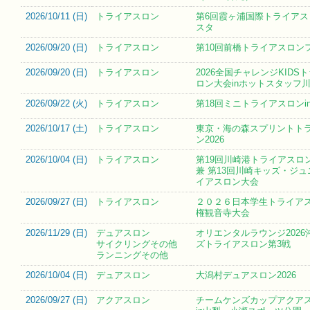
2026/10/11 (
日
)
トライアスロン
第6回霞ヶ浦国際トライアス
スタ
2026/09/20 (
日
)
トライアスロン
第10回前橋トライアスロン
2026/09/20 (
日
)
トライアスロン
2026全国チャレンジKIDS
ロン大会inホットスタッフ
2026/09/22 (
火
)
トライアスロン
第18回ミニトライアスロンi
2026/10/17 (
土
)
トライアスロン
東京・海の森スプリントト
ン2026
2026/10/04 (
日
)
トライアスロン
第19回川崎港トライアスロン
兼 第13回川崎キッズ・ジ
イアスロン大会
2026/09/27 (
日
)
トライアスロン
２０２６日本学生トライア
権観音寺大会
2026/11/29 (
日
)
デュアスロン
オリエンタルラウンジ2026
サイクリングその他
ズトライアスロン第3戦
ランニングその他
2026/10/04 (
日
)
デュアスロン
大潟村デュアスロン2026
2026/09/27 (
日
)
アクアスロン
チームケンズカップアクア