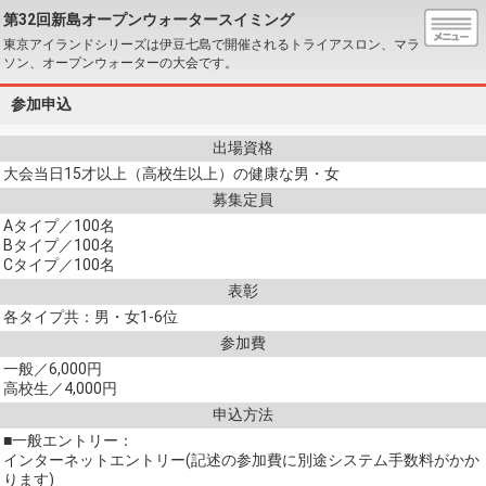
第32回新島オープンウォータースイミング
東京アイランドシリーズは伊豆七島で開催されるトライアスロン、マラ
ソン、オープンウォーターの大会です。
参加申込
出場資格
大会当日15才以上（高校生以上）の健康な男・女
募集定員
Aタイプ／100名
Bタイプ／100名
Cタイプ／100名
表彰
各タイプ共：男・女1-6位
参加費
一般／6,000円
高校生／4,000円
申込方法
■一般エントリー：
インターネットエントリー(記述の参加費に別途システム手数料がかか
ります)