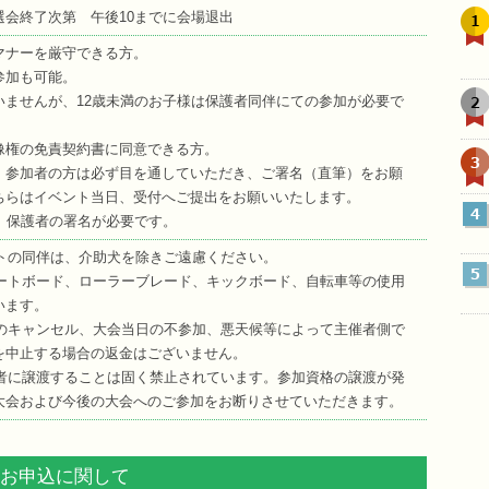
終了次第 午後10までに会場退出
1
マナーを厳守できる方。
参加も可能。
2
いませんが、12歳未満のお子様は保護者同伴にての参加が必要で
像権の免責契約書に同意できる方。
3
、参加者の方は必ず目を通していただき、ご署名（直筆）をお願
ちらはイベント当日、受付へご提出をお願いいたします。
4
、保護者の署名が必要です。
ットの同伴は、介助犬を除きご遠慮ください。
5
ケートボード、ローラーブレード、キックボード、自転車等の使用
います。
後のキャンセル、大会当日の不参加、悪天候等によって主催者側で
を中止する場合の返金はございません。
三者に譲渡することは固く禁止されています。参加資格の譲渡が発
大会および今後の大会へのご参加をお断りさせていただきます。
お申込に関して