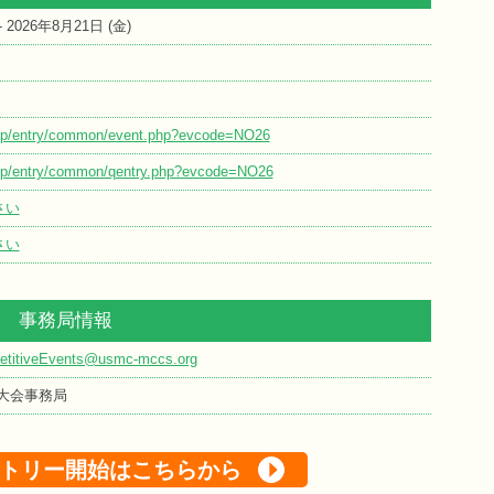
 - 2026年8月21日 (
金
)
o.jp/entry/common/event.php?evcode=NO26
o.jp/entry/common/qentry.php?evcode=NO26
さい
さい
事務局情報
titiveEvents@usmc-mccs.org
大会事務局
トリー開始はこちらから