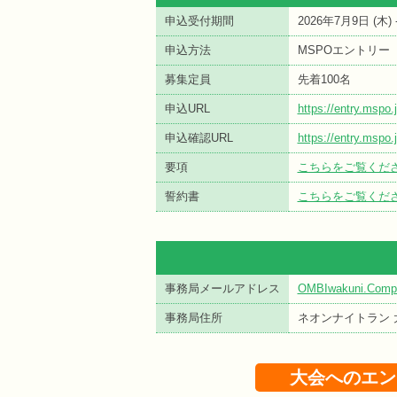
申込受付期間
2026年7月9日 (
木
)
申込方法
MSPOエントリー
募集定員
先着100名
申込URL
https://entry.msp
申込確認URL
https://entry.msp
要項
こちらをご覧くだ
誓約書
こちらをご覧くだ
事務局メールアドレス
OMBIwakuni.Compe
事務局住所
ネオンナイトラン 
大会へのエン