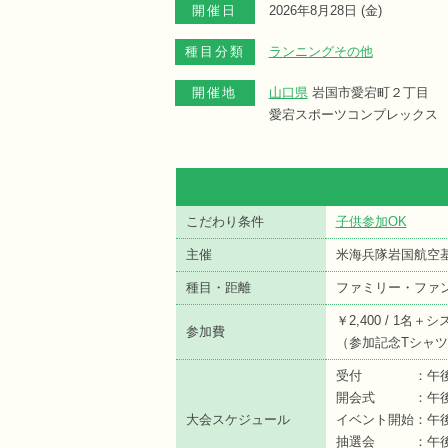
開催日
2026年8月28日 (
金
)
種目分類
ランニングその他
開催地
山口県
岩国市愛宕町２丁目
愛宕スポーツコンプレックス
こだわり条件
子供参加OK
主催
米海兵隊岩国航空基
種目・距離
ファミリー・ファン
￥2,400 / 1名＋
参加費
（参加記念Tシャ
受付 ：午後7時
開会式 ：午後8
大会スケジュール
イベント開始：午後
抽選会 ：午後9