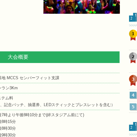
1
2
大会概要
地 MCCS センパーフィット支課
3
ラン3Km
4
システム料
ツ、記念パッチ、抽選券、LEDスティックとブレスレットを含む）
5
より午後8時10分まで(絆スタジアム前にて)
時15分
8時30分
時30分