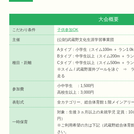
大会概要
こだわり条件
子供参加OK
主催
(公財)武蔵野文化生涯学習事業団
Aタイプ：小学生（スイム100m ＋ ラン1.0
Bタイプ：中学生以上（スイム200m ＋ ラン1
種目・距離
Cタイプ：中学生以上（スイム500m ＋ ラン3
※スイム / 武蔵野屋外プールを泳ぐ ⇒ 
走る
小中学生 ：1,500円
参加費
高校生以上：3,000円
表彰式
全カテゴリー、総合体育館１階メインアリ
対象：生後３ヵ月以上の未就学児 定員：10名 
円）
一時保育
※ご利用希望の方は下記（武蔵野総合体育
さい。