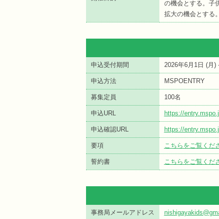
の機会とする。子
拡大の機会とする
申込受付期間
2026年6月1日 (
月
)
申込方法
MSPOENTRY
募集定員
100名
申込URL
https://entry.msp
申込確認URL
https://entry.msp
要項
こちらをご覧くだ
誓約書
こちらをご覧くだ
事務局メールアドレス
nishigayakids@gma