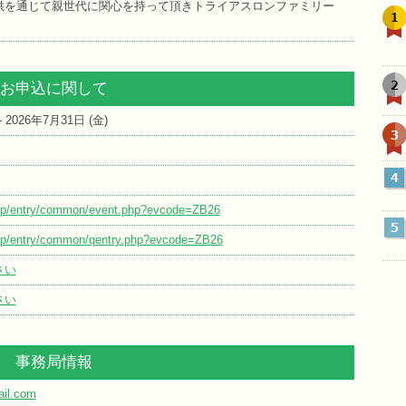
供を通じて親世代に関心を持って頂きトライアスロンファミリー
1
。
2
お申込に関して
 - 2026年7月31日 (
金
)
3
4
o.jp/entry/common/event.php?evcode=ZB26
5
o.jp/entry/common/qentry.php?evcode=ZB26
さい
さい
事務局情報
il.com