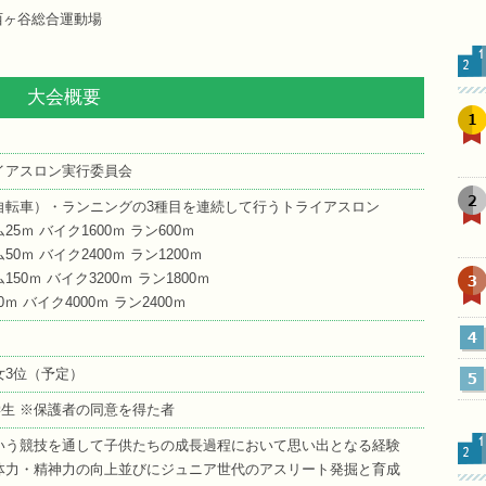
西ヶ谷総合運動場
大会概要
1
イアスロン実行委員会
2
自転車）・ランニングの3種目を連続して行うトライアスロン
ム25ｍ バイク1600ｍ ラン600ｍ
50ｍ バイク2400ｍ ラン1200ｍ
3
150ｍ バイク3200ｍ ラン1800ｍ
ｍ バイク4000ｍ ラン2400ｍ
4
女3位（予定）
5
学生 ※保護者の同意を得た者
いう競技を通して子供たちの成長過程において思い出となる経験
体力・精神力の向上並びにジュニア世代のアスリート発掘と育成