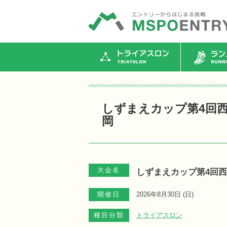
トライアスロン
ランニ
しずまえカップ第4回西
岡
大会名
しずまえカップ第4回西
開催日
2026年8月30日 (
日
)
種目分類
トライアスロン