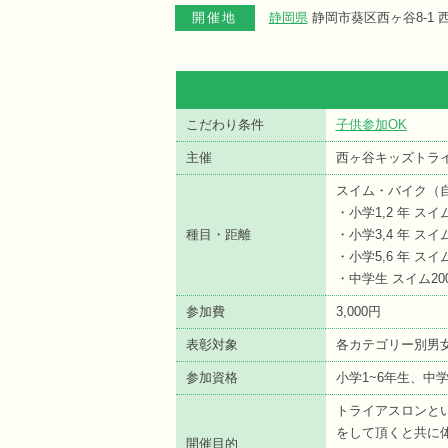
開催地
静岡県
静岡市葵区西ヶ谷8-1 
こだわり条件
子供参加OK
主催
西ヶ谷キッズトラ
スイム・バイク（
・小学1,2 年 スイ
種目・距離
・小学3,4 年 スイム
・小学5,6 年 スイム
・中学生 スイム200
参加費
3,000円
表彰対象
各カテゴリー別男
参加資格
小学1~6年生、中
トライアスロンと
をして頂くと共に
開催目的