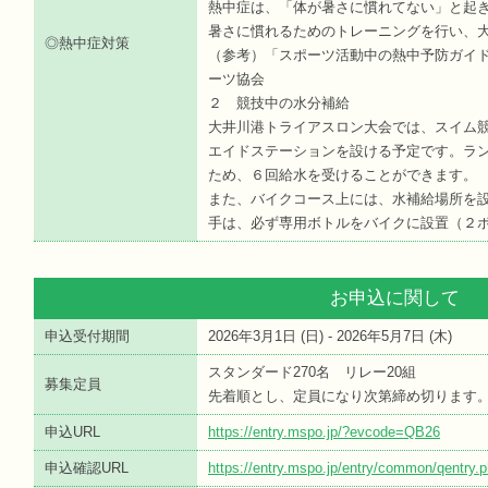
熱中症は、「体が暑さに慣れてない」と起
暑さに慣れるためのトレーニングを行い、
◎熱中症対策
（参考）「スポーツ活動中の熱中予防ガイ
ーツ協会
２ 競技中の水分補給
大井川港トライアスロン大会では、スイム
エイドステーションを設ける予定です。ラ
ため、６回給水を受けることができます。
また、バイクコース上には、水補給場所を
手は、必ず専用ボトルをバイクに設置（２
お申込に関して
申込受付期間
2026年3月1日 (
日
) - 2026年5月7日 (
木
)
スタンダード270名 リレー20組
募集定員
先着順とし、定員になり次第締め切ります
申込URL
https://entry.mspo.jp/?evcode=QB26
申込確認URL
https://entry.mspo.jp/entry/common/qentr