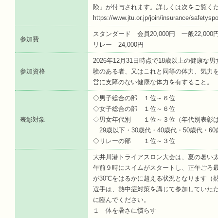
険」が付与されます。詳しくは次をご覧く
https://www.jtu.or.jp/join/insurance/safetyspo
スタンダード 会員20,000円 一般22,000
参加費
リレー 24,000円
2026年12月31日時点で18歳以上の健康
参加資格
験のある者、又はこれと同等の体力、気力
営に支障のない健康な体力を有すること。
◇男子総合の部 １位～６位
◇女子総合の部 １位～６位
表彰対象
◇男女年代別 １位～３位（年代別表彰は
29歳以下・30歳代・40歳代・50歳代・60
◇リレーの部 １位～３位
大井川港トライアスロン大会は、夏の暑い
午前９時にスイムがスタートし、正午ごろ
が30℃をはるかに超える状況となります（
選手は、熱中症対策を講じて参加していた
に臨んでください。
１ 体を暑さに慣らす