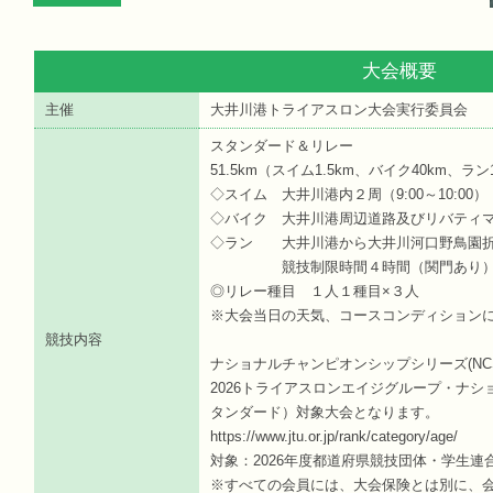
大会概要
主催
大井川港トライアスロン大会実行委員会
スタンダード＆リレー
51.5km（スイム1.5km、バイク40km、ラン
◇スイム 大井川港内２周（9:00～10:00）
◇バイク 大井川港周辺道路及びリバティマラ
◇ラン 大井川港から大井川河口野鳥園折り
競技制限時間４時間（関門あり
◎リレー種目 １人１種目×３人
※大会当日の天気、コースコンディション
競技内容
ナショナルチャンピオンシップシリーズ(NC
2026トライアスロンエイジグループ・ナ
タンダード）対象大会となります。
https://www.jtu.or.jp/rank/category/age/
対象：2026年度都道府県競技団体・学生連
※すべての会員には、大会保険とは別に、