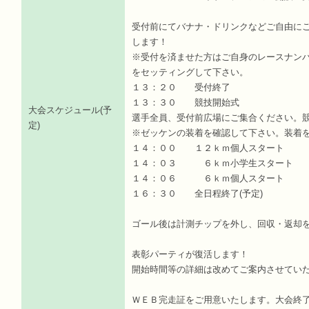
受付前にてバナナ・ドリンクなどご自由に
します！
※受付を済ませた方はご自身のレースナン
をセッティングして下さい。
１３：２０ 受付終了
１３：３０ 競技開始式
大会スケジュール(予
選手全員、受付前広場にご集合ください。
定)
※ゼッケンの装着を確認して下さい。装着
１４：００ １２ｋｍ個人スタート
１４：０３ ６ｋｍ小学生スタート
１４：０６ ６ｋｍ個人スター
１６：３０ 全日程終了(予定)
ゴール後は計測チップを外し、回収・返却
表彰パーティが復活します！
開始時間等の詳細は改めてご案内させてい
ＷＥＢ完走証をご用意いたします。大会終