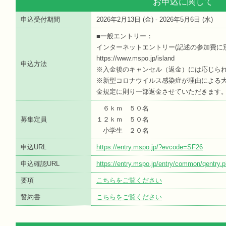
お申込に関して
申込受付期間
2026年2月13日 (
金
) - 2026年5月6日 (
水
)
■一般エントリー：
インターネットエントリー(記述の参加費に
https://www.mspo.jp/island
申込方法
※入金後のキャンセル（返金）には応じら
※新型コロナウイルス感染症が理由による
金規定に則り一部返金させていただきます
６ｋｍ ５０名
募集定員
１２ｋｍ ５０名
小学生 ２０名
申込URL
https://entry.mspo.jp/?evcode=SF26
申込確認URL
https://entry.mspo.jp/entry/common/qentr
要項
こちらをご覧ください
誓約書
こちらをご覧ください