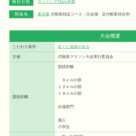
種目分類
ランニング21km未満
開催地
東京都
式根島特設コース〈主会場：足付船客待合所〉
大会概要
こだわり条件
近くに温泉がある
主催
式根島マラソン大会実行委員会
競技距離
６ｋｍの部
１２ｋｍの部
１８ｋｍの部
競技距離
出場部門
個人
小学生