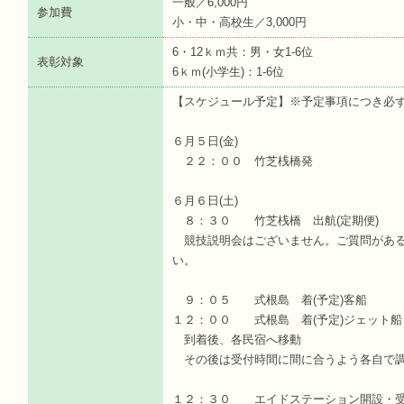
一般／6,000円
参加費
小・中・高校生／3,000円
6・12ｋｍ共：男・女1-6位
表彰対象
6ｋｍ(小学生)：1-6位
【スケジュール予定】※予定事項につき必
６月５日(金)
２２：００ 竹芝桟橋発
６月６日(土)
８：３０ 竹芝桟橋 出航(定期便)
競技説明会はございません。ご質問がある
い。
９：０５ 式根島 着(予定)客船
１２：００ 式根島 着(予定)ジェット船
到着後、各民宿へ移動
その後は受付時間に間に合うよう各自で調
１２：３０ エイドステーション開設・