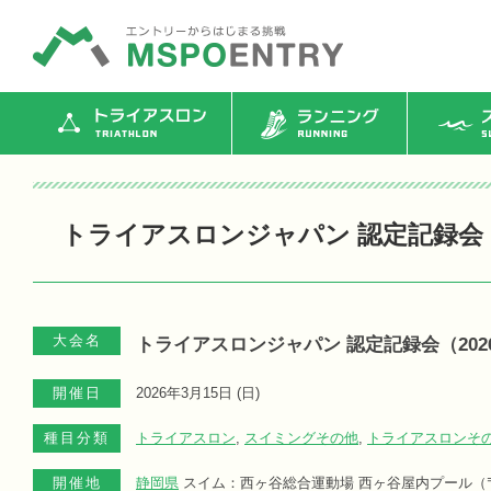
トライアスロン
ランニング
ス
トライアスロンジャパン 認定記録会（
大会名
トライアスロンジャパン 認定記録会（202
開催日
2026年3月15日 (
日
)
種目分類
トライアスロン
,
スイミングその他
,
トライアスロンそ
開催地
静岡県
スイム：西ヶ谷総合運動場 西ヶ谷屋内プール（〒42