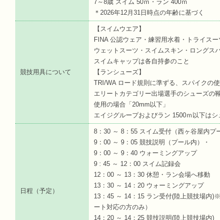
7～8歳 スイム 50ｍ・ラン 400ｍ
＊2026年12月31日時点の年齢に基づく
【スイムウエア】
FINA 公認ウェア・練習用水着・トライス
ウェットスーツ・スイムスキン・ロングス
スイムキャップは各自持参のこと
競技用具について
【ランシューズ】
TRI/WA ロード規則に準ずる、スパイクの
エリートカテゴリー出場選手のシューズの靴
使用の場合「20mm以下」
エイジグループおよびラン 1500ｍ以下は
8：30 ～ 8：55 スイム受付（西ヶ谷屋内
9：00 ～ 9：05 競技説明（プール内）・
9：00 ～ 9：40 ウォーミングアップ
9 : 45 ～ 12：00 スイム記録会
12：00 ～ 13：30 休憩・ラン会場へ移動
13：30 ～ 14：20 ウォーミングアップ
日程（予定）
13：45 ～ 14：15 ラン受付(陸上競技
ート対応の方のみ）
14：20 ～ 14：25 競技説明(陸上競技場内)