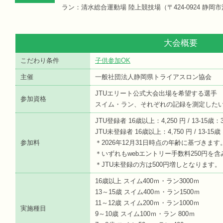
ラン：清水総合運動場 陸上競技場（〒424-0924 静岡市清
大会概要
こだわり条件
子供参加OK
主催
一般社団法人静岡県トライアスロン協会
JTUエリート公式大会出場を希望する選手
参加資格
スイム・ラン、それぞれの記録を測定した
JTU登録者 16歳以上：4,250 円 / 13-15歳：3,
JTU未登録者 16歳以上：4,750 円 / 13-15歳：3
参加料
＊2026年12月31日時点の年齢に基づきます
＊いずれもwebエントリー手数料250円を
＊JTU未登録の方は500円増しとなります。
16歳以上 スイム400ｍ・ラン3000ｍ
13～15歳 スイム400ｍ・ラン1500ｍ
11～12歳 スイム200ｍ・ラン1000ｍ
実施種目
9～10歳 スイム100ｍ・ラン 800ｍ