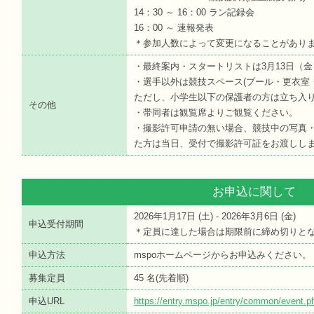
14：30 ～ 16：00 ラン記録会
16：00 ～ 速報発表
＊参加人数によって変更になることがあり
・最終案内・スタートリストは3月13日（
・選手以外は競技スペース(プール・更衣室
ただし、小学生以下の保護者の方は立ち入
その他
・帯同者は観覧席よりご観覧ください。
・撮影許可申請の無い場合、競技中の写真
た方は当日、受付で撮影許可証をお渡しし
お申込に関して
2026年1月17日 (
土
) - 2026年3月6日 (
金
)
申込受付期間
＊定員に達した場合は期限前に締め切りと
申込方法
mspoホームページからお申込みください。
募集定員
45 名(先着順)
申込URL
https://entry.mspo.jp/entry/common/event