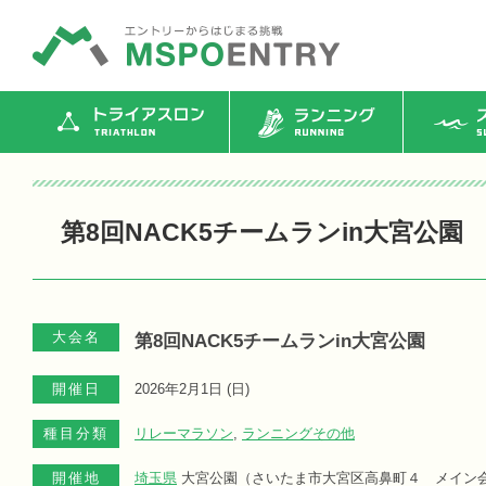
トライアスロン
ランニング
ス
第8回NACK5チームランin大宮公園
大会名
第8回NACK5チームランin大宮公園
開催日
2026年2月1日 (
日
)
種目分類
リレーマラソン
,
ランニングその他
開催地
埼玉県
大宮公園（さいたま市大宮区高鼻町４ メイン