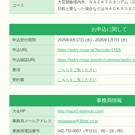
大宮競輪場内外、ＮＡＣＫ５スタジアム（1周
コース
日程と重なった場合などはＮＡＣＫ５スタ
お申込に関して
申込受付期間
2025年9月17日 (
水
) - 2026年1月7日 (
水
)
申込URL
https://entry.mspo.jp/?evcode=LN26
申込確認URL
https://entry.mspo.jp/entry/common/qentry
要項
こちらをご覧ください
誓約書
こちらをご覧ください
事務局情報
大会HP
http://nack5-teamrun.com/
事務局メールアドレス
otoiawase@3field.co.jp
事務局電話番号
042-732-0057（平日11：00～19：00）