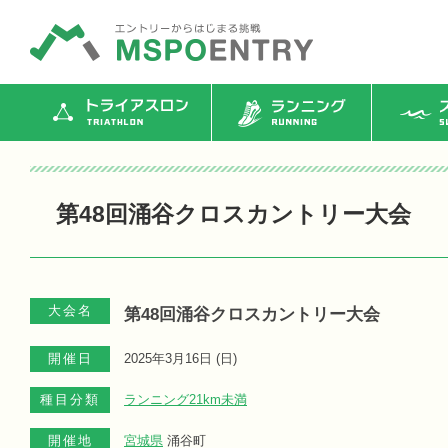
トライアスロン
ランニング
ス
第48回涌谷クロスカントリー大会
大会名
第48回涌谷クロスカントリー大会
開催日
2025年3月16日 (
日
)
種目分類
ランニング21km未満
開催地
宮城県
涌谷町