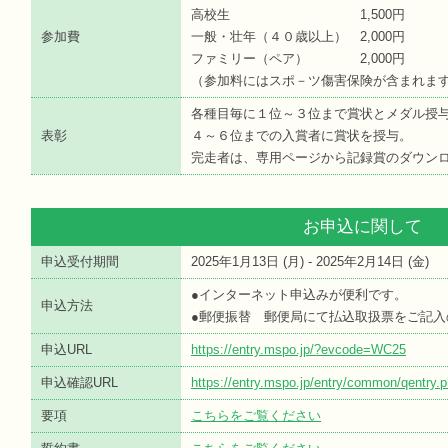
高校生 1,500円
参加費
一般・壮年（４０歳以上） 2,000円
ファミリー（ペア） 2,000円
（参加料にはスポ－ツ傷害保険が含まれま
各種目毎に１位～３位まで賞状とメダル授
表彰
４～６位までの入賞者に賞状を授与。
完走者は、専用ページから記録賞のダウン
お申込に関して
申込受付期間
2025年1月13日 (
月
) - 2025年2月14日 (
金
)
●インターネット申込みが便利です。
申込方法
●郵便振替 郵便局にて払込取扱票をご記入
申込URL
https://entry.mspo.jp/?evcode=WC25
申込確認URL
https://entry.mspo.jp/entry/common/qentr
要項
こちらをご覧ください