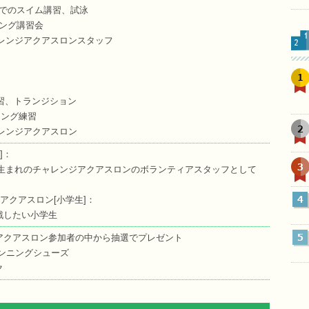
琵琶湖でのスイム講習、試泳
ンニング講習会
 チャレンジアクアスロンスタッフ
1
泳練習、トランジション
ンニング練習
2
 チャレンジアクアスロン
人]：
3
以前生まれのチャレンジアクアスロンのボランティアスタッフとして
4
アクアスロン[小学生]：
戦したい小学生
5
アクアスロン参加者の中から抽選でプレゼント
ンニングシューズ
ク