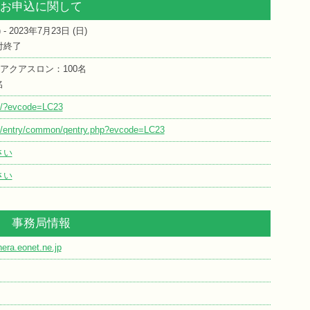
お申込に関して
) - 2023年7月23日 (
日
)
付終了
アクアスロン：100名
名
jp/?evcode=LC23
jp/entry/common/qentry.php?evcode=LC23
さい
さい
事務局情報
era.eonet.ne.jp