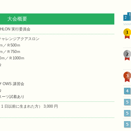
大会概要
ATHLON 実行委員会
1
チャレンジアクアスロン
ｍ／Ｒ500ｍ
ｍ／Ｒ750ｍ
2
ｍ／Ｒ1000ｍ
会
3
 OWS 講習会
会
4
トスーツ試着あり
5
月 1 日以前に生まれた方） 3,000 円
5
5