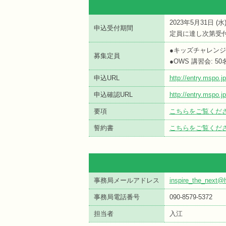
2023年5月31日 (
水
申込受付期間
定員に達し次第受
●キッズチャレンジ
募集定員
●OWS 講習会: 50
申込URL
http://entry.mspo.
申込確認URL
http://entry.mspo.
要項
こちらをご覧くだ
誓約書
こちらをご覧くだ
事務局メールアドレス
inspire_the_next@h
事務局電話番号
090-8579-5372
担当者
入江