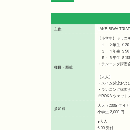
主催
LAKE BIWA TRI
【小学生】キッズ
１・２年生 Ｓ20
３・４年生 Ｓ50
５・６年生 Ｓ100
・ランニング講習
種目・距離
【大人】
・スイム試泳および
・ランニング講習
※ROKA ウェッ
大人（2005 年 4 
参加費
小学生 2,000 円
●大人
6:00 受付