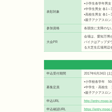
•小学生各学年男女 
•中学生男女 各1～
表彰対象
•高校生男女 各1～
•親子アクアスロン
参加資格
各競技に支障のな
会場は、愛知万博
大会PR
バイクはアップダ
る大芝生広場周辺
申込受付期間
2017年6月24日 (
土
•小学校各学年 50
募集定員
•中学生・高校生 1
•親子アクアスロン
申込URL
http://entry.mspo
申込確認URL
https://entry.msp