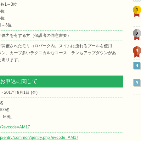
各1～3位
1
3位
3位
1～3位
2
い体力を有する方（保護者の同意書要）
が開催されたモリコロパーク内。スイムは流れるプールを使用、
3
ウン、カーブ多いテクニカルなコース、ランもアップダウンがあ
を走ります。
4
お申込に関して
5
) - 2017年9月1日 (
金
)
名
00名
 50組
.jp/?evcode=AM17
o.jp/entry/common/qentry.php?evcode=AM17