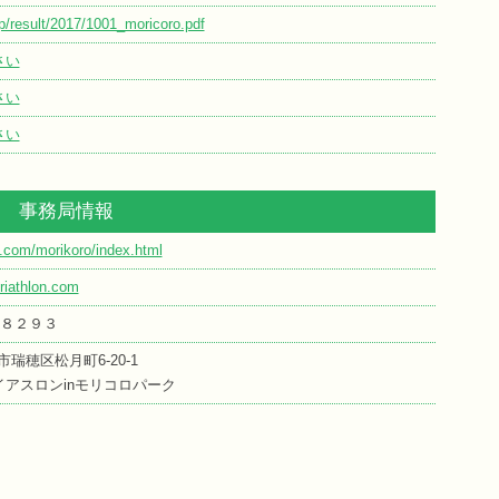
p/result/2017/1001_moricoro.pdf
さい
さい
さい
事務局情報
on.com/morikoro/index.html
riathlon.com
－８２９３
古屋市瑞穂区松月町6-20-1
スロンinモリコロパーク