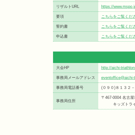
リザルトURL
https://www.mspo.j
要項
こちらをご覧くだ
誓約書
こちらをご覧くだ
申込書
こちらをご覧くだ
大会HP
http://aichi-triathl
事務局メールアドレス
eventoffice@aichi-t
事務局電話番号
(０９０)８１３２
〒467-0004 名
事務局住所
キッズトライア