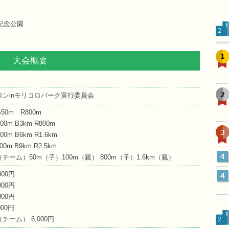
記念公園
1
大会概要
2
ンinモリコロパーク実行委員会
0m R800m
0m B3km R800m
3
m B6km R1.6km
m B9km R2.5km
4
ーム）50m（子）100m（親） 800m（子）1.6km（親）
000円
4
000円
000円
00円
ーム） 6,000円