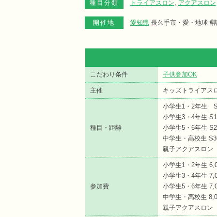
種目分類
トライアスロン
,
アクアスロン
開催地
愛知県
長久手市・愛・地球博
こだわり条件
子供参加OK
主催
キッズトライアスロ
小学生1・2年生 S5
小学生3・4年生 S10
種目・距離
小学生5・6年生 S200
中学生・高校生 S300
親子アクアスロン（チ
小学生1・2年生 6,
小学生3・4年生 7,
参加費
小学生5・6年生 7,
中学生・高校生 8,0
親子アクアスロン（チ