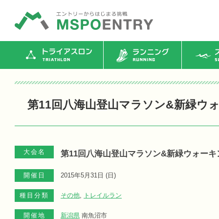
トライアスロン
ランニング
ス
第11回八海山登山マラソン&新緑ウ
大会名
第11回八海山登山マラソン&新緑ウォーキ
開催日
2015年5月31日 (
日
)
種目分類
その他
,
トレイルラン
開催地
新潟県
南魚沼市