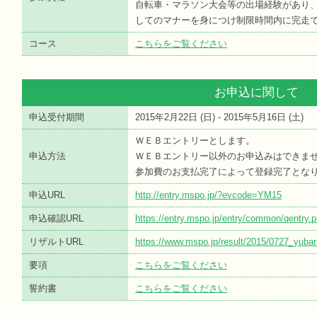
自転車・マラソン大会等の出場経験があり
してのマナーを身につけ制限時間内に完走
コース
こちらをご覧ください
お申込に関して
申込受付期間
2015年2月22日 (
日
) - 2015年5月16日 (
土
)
ＷＥＢエントリーとします。
申込方法
ＷＥＢエントリー以外のお申込みはできま
参加費のお支払完了によって登録完了とな
申込URL
http://entry.mspo.jp/?evcode=YM15
申込確認URL
https://entry.mspo.jp/entry/common/qentr
リザルトURL
https://www.mspo.jp/result/2015/0727_yubar
要項
こちらをご覧ください
誓約書
こちらをご覧ください