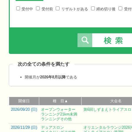
受付中
受付前
リザルトがある
締め切り後
受付
次の全ての条件を満たす
開催月が
2026年8月以降
である
開催日
種 目▲
大会名
2026/09/20 (
日
)
オープンウォーター
第6回しずまえトライアスロン
ランニング21km未満
ランニングその他
2026/11/29 (
日
)
デュアスロン
オリエンタルラウンジ2026