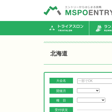
トライアスロン
ランニ
北海道
大会名
開催月
種 目
受付状況