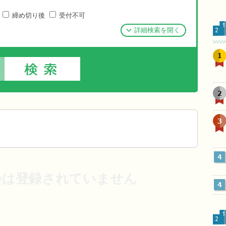
締め切り後
受付不可
詳細検索を開く
1
2
3
4
会は登録されていません
4