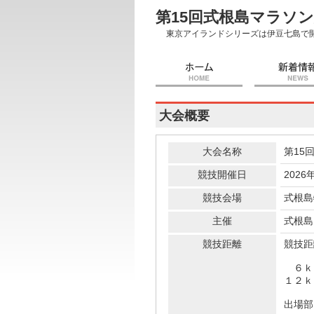
第15回式根島マラソ
東京アイランドシリーズは伊豆七島で
大会概要
大会名称
第15
競技開催日
2026
競技会場
式根島
主催
式根島
競技距離
競技距
６ｋ
１２ｋ
出場部