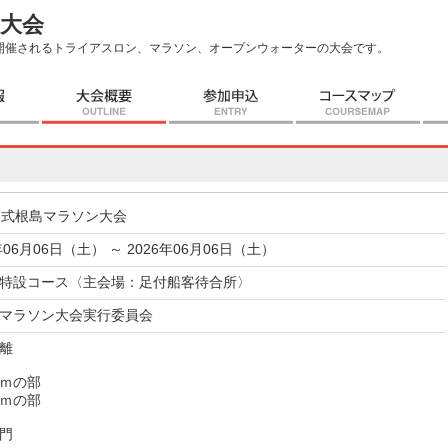
ン大会
開催されるトライアスロン、マラソン、オープンウォーターの大会です。
回式根島マラソン大会
年06月06日（土） ～ 2026年06月06日（土）
特設コース〈主会場：足付船客待合所〉
マラソン大会実行委員会
離
ｍの部
ｍの部
門