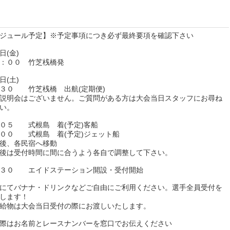
ジュール予定】※予定事項につき必ず最終要項を確認下さい
日(金)
：００ 竹芝桟橋発
日(土)
３０ 竹芝桟橋 出航(定期便)
説明会はございません。ご質問がある方は大会当日スタッフにお尋ね
い。
０５ 式根島 着(予定)客船
００ 式根島 着(予定)ジェット船
後、各民宿へ移動
後は受付時間に間に合うよう各自で調整して下さい。
：３０ エイドステーション開設・受付開始
にてバナナ・ドリンクなどご自由にご利用ください。選手全員受付を
します！
給物は大会当日受付の際にお渡しいたします。
際はお名前とレースナンバーを窓口でお伝えください