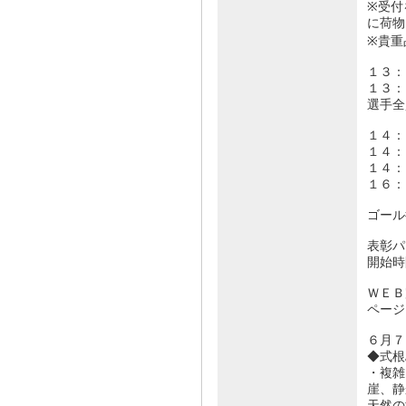
※受付
に荷物
※貴重
１３
１３
選手全
１４
１４
１４
１６
ゴール
表彰パ
開始時
ＷＥＢ
ページ
６月７
◆式根
・複雑
崖、静
天然の