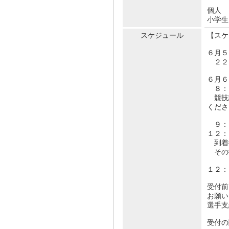
個人
小学生
スケジュール
【スケ
６月５
２２
６月６
８：
競技
くださ
９：
１２：
到着
その
１２
受付前
お願い
選手支
受付の