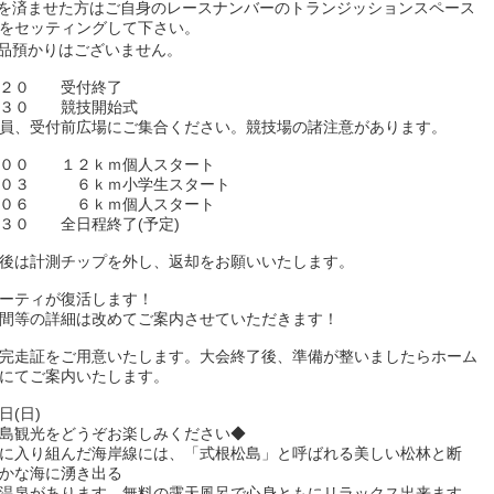
を済ませた方はご自身のレースナンバーのトランジッションスペース
をセッティングして下さい。
品預かりはございません。
：２０ 受付終了
：３０ 競技開始式
員、受付前広場にご集合ください。競技場の諸注意があります。
：００ １２ｋｍ個人スタート
：０３ ６ｋｍ小学生スタート
：０６ ６ｋｍ個人スタート
：３０ 全日程終了(予定)
後は計測チップを外し、返却をお願いいたします。
ーティが復活します！
間等の詳細は改めてご案内させていただきます！
完走証をご用意いたします。大会終了後、準備が整いましたらホーム
にてご案内いたします。
日(日)
島観光をどうぞお楽しみください◆
に入り組んだ海岸線には、「式根松島」と呼ばれる美しい松林と断
かな海に湧き出る
温泉があります。無料の露天風呂で心身ともにリラックス出来ます。