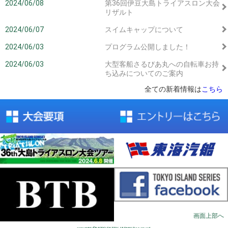
2024/06/08
第36回伊豆大島トライアスロン大会
リザルト
2024/06/07
スイムキャップについて
2024/06/03
プログラム公開しました！
2024/06/03
大型客船さるびあ丸への自転車お持
ち込みについてのご案内
全ての新着情報は
こちら
画面上部へ