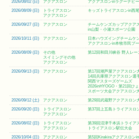
2026/08/02 (
日
)
アクアスロン
アクアスロンinラグーナビーチ
2026/08/09 (
日
)
トライアスロン
キッズトライアスロンin西尾一
アクアスロン
2026/09/27 (
日
)
アクアスロン
チームケンズカップアクア
in山梨・小瀬スポーツ公園
2026/10/11 (
日
)
アクアスロン
日本ハウズイングチームケ
アクアスロンin本牧市民プ
2026/08/09 (
日
)
その他
第12回和田川峡谷 野人レー
スイミングその他
アクアスロン
2026/09/13 (
日
)
アクアスロン
第17回潮芦屋アクアスロン
14回兵庫県アクアスロン選
関西マスターズゲームズ
2026inHYOGO・第21回
スポーツ大会アクアスロン
2026/09/12 (
土
)
アクアスロン
第29回武蔵野アクアスロン
2026/09/20 (
日
)
トライアスロン
第37回上五島トライアスロ
アクアスロン
2026/08/02 (
日
)
トライアスロン
第39回沼津千本浜トライア
アクアスロン
トライアスロン駅伝大会
2026/10/04 (
日
)
アクアスロン
第5回Kirakiraアクアスロン