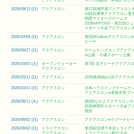
アクアスロン
ャパンin真岡・井頭(いがし
2026/09/13 (
日
)
アクアスロン
第17回潮芦屋アクアスロン
14回兵庫県アクアスロン選
関西マスターズゲームズ
2026inHYOGO・第21回
スポーツ大会アクアスロン
2026/10/04 (
日
)
アクアスロン
第5回Kirakiraアクアスロン
ビーチ
2026/09/27 (
日
)
アクアスロン
チームケンズカップアクア
in山梨・小瀬スポーツ公園
2026/10/03 (
土
)
オープンウォーター
第7回 逗子ビーチアクアス
アクアスロン
2026/10/11 (
日
)
アクアスロン
2026第4回結の浜アクアス
2026/10/11 (
日
)
アクアスロン
日本ハウズイングチームケ
アクアスロンin本牧市民プ
2026/08/11 (
火
)
アクアスロン
第6回ながよアクアスロン大
回長崎県民スポーツ大会ア
競技
2026/08/02 (
日
)
アクアスロン
アクアスロンinラグーナビーチ
2026/08/02 (
日
)
トライアスロン
第39回沼津千本浜トライア
アクアスロン
トライアスロン駅伝大会