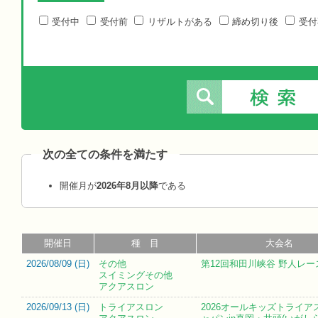
受付中
受付前
リザルトがある
締め切り後
受付
次の全ての条件を満たす
開催月が
2026年8月以降
である
開催日
種 目
大会名
2026/08/09 (
日
)
その他
第12回和田川峡谷 野人レー
スイミングその他
アクアスロン
2026/09/13 (
日
)
トライアスロン
2026オールキッズトライア